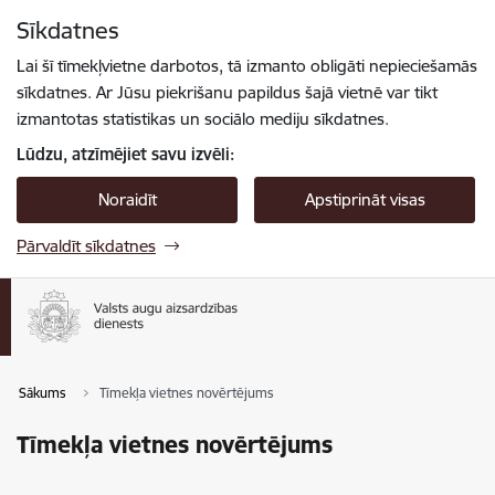
Pāriet uz lapas saturu
Sīkdatnes
Spied
lai meklētu
Enter
Lai šī tīmekļvietne darbotos, tā izmanto obligāti nepieciešamās
sīkdatnes. Ar Jūsu piekrišanu papildus šajā vietnē var tikt
izmantotas statistikas un sociālo mediju sīkdatnes.
Lūdzu, atzīmējiet savu izvēli:
Noraidīt
Apstiprināt visas
Pārvaldīt sīkdatnes
Sākums
Tīmekļa vietnes novērtējums
Tīmekļa vietnes novērtējums