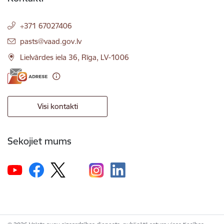
+371 67027406
E-pasts:
pasts@vaad.gov.lv
Lielvārdes iela 36, Rīga, LV-1006
Visi kontakti
Sekojiet mums