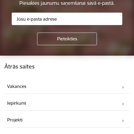
Piesakies jaunumu saņemšanai savā e-pastā.
Kājene
Ātrās saites
Vakances
Iepirkumi
Projekti