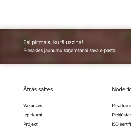
Esi pirmais, kurš uzzina!
Piesakies jaunumu saņemšanai savā e-pastā.
Kājene
Ātrās saites
Noderīg
Vakances
Privātuma
Iepirkumi
Piekļūsta
Projekti
ISO sertif