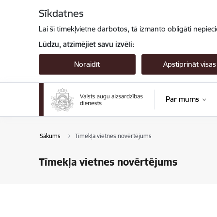
Pāriet uz lapas saturu
Sīkdatnes
Lai šī tīmekļvietne darbotos, tā izmanto obligāti nepiec
Lūdzu, atzīmējiet savu izvēli:
Noraidīt
Apstiprināt visas
Par mums
Sākums
Tīmekļa vietnes novērtējums
Tīmekļa vietnes novērtējums