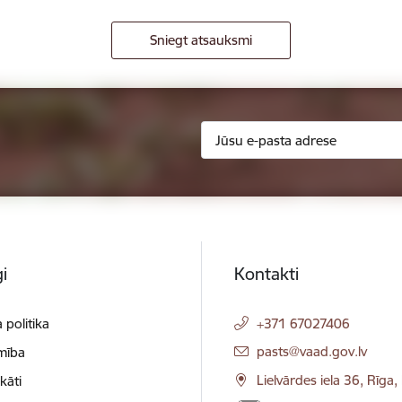
Sniegt atsauksmi
i
Kontakti
 politika
+371 67027406
E-pasts:
pasts@vaad.gov.lv
mība
Lielvārdes iela 36, Rīga
ikāti