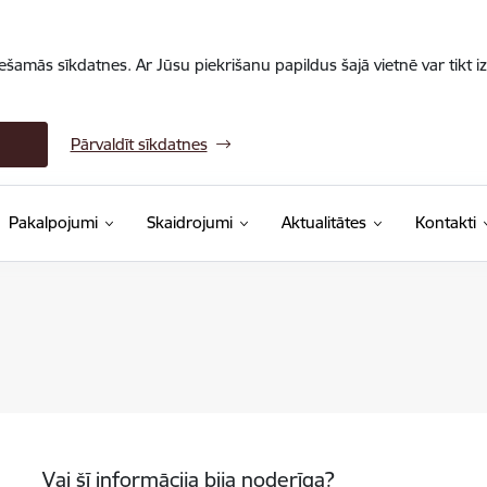
iešamās sīkdatnes. Ar Jūsu piekrišanu papildus šajā vietnē var tikt i
Pārvaldīt sīkdatnes
Pakalpojumi
Skaidrojumi
Aktualitātes
Kontakti
Vai šī informācija bija noderīga?