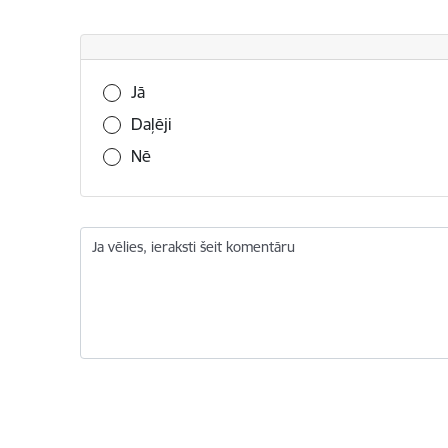
Vai šī informācija bija noderīga?
Jā
Daļēji
Nē
Ja vēlies, ieraksti šeit komentāru