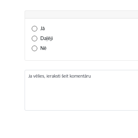
Vai šī informācija bija noderīga?
Jā
Daļēji
Nē
Ja vēlies, ieraksti šeit komentāru