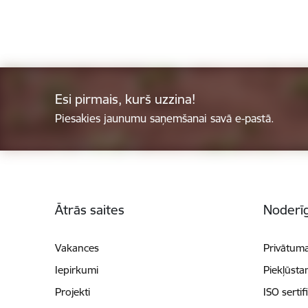
Esi pirmais, kurš uzzina!
Piesakies jaunumu saņemšanai savā e-pastā.
Kājene
Ātrās saites
Noderīg
Vakances
Privātuma
Iepirkumi
Piekļūsta
Projekti
ISO sertif