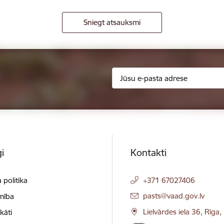
Sniegt atsauksmi
i
Kontakti
 politika
+371 67027406
E-pasts:
pasts@vaad.gov.lv
mība
Lielvārdes iela 36, Rīga
ikāti