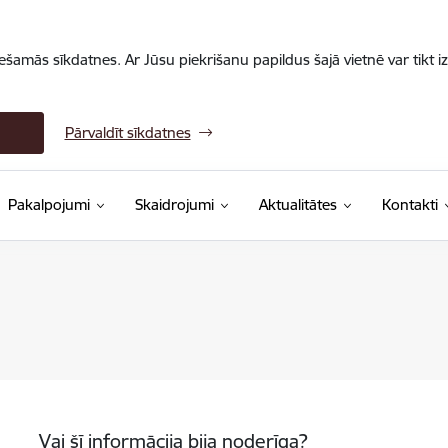
iešamās sīkdatnes. Ar Jūsu piekrišanu papildus šajā vietnē var tikt i
Pārvaldīt sīkdatnes
Pakalpojumi
Skaidrojumi
Aktualitātes
Kontakti
Vai šī informācija bija noderīga?