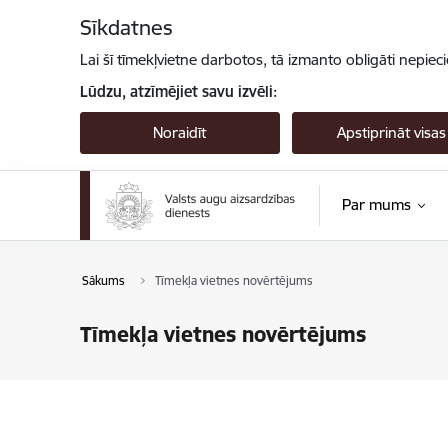
Pāriet uz lapas saturu
Sīkdatnes
Lai šī tīmekļvietne darbotos, tā izmanto obligāti nepiec
Lūdzu, atzīmējiet savu izvēli:
Noraidīt
Apstiprināt visas
Par mums
Sākums
Tīmekļa vietnes novērtējums
Tīmekļa vietnes novērtējums