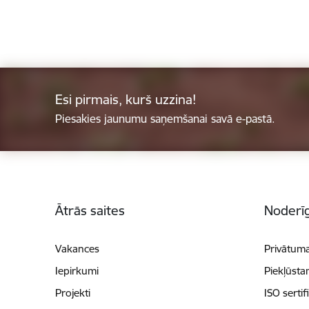
Esi pirmais, kurš uzzina!
Piesakies jaunumu saņemšanai savā e-pastā.
Kājene
Ātrās saites
Noderīg
Vakances
Privātuma
Iepirkumi
Piekļūsta
Projekti
ISO sertif