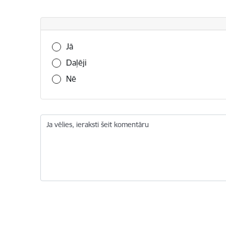
Vai šī informācija bija noderīga?
Jā
Daļēji
Nē
Ja vēlies, ieraksti šeit komentāru