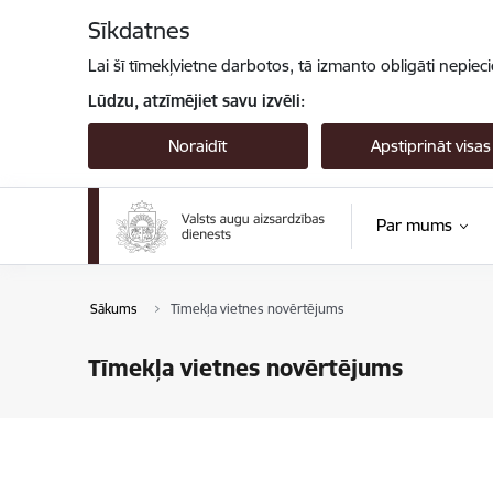
Pāriet uz lapas saturu
Sīkdatnes
Lai šī tīmekļvietne darbotos, tā izmanto obligāti nepiec
Lūdzu, atzīmējiet savu izvēli:
Noraidīt
Apstiprināt visas
Par mums
Sākums
Tīmekļa vietnes novērtējums
Tīmekļa vietnes novērtējums