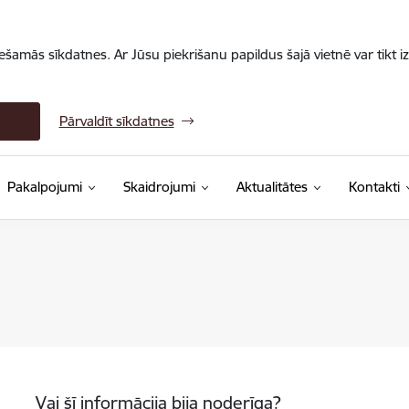
iešamās sīkdatnes. Ar Jūsu piekrišanu papildus šajā vietnē var tikt i
Pārvaldīt sīkdatnes
Pakalpojumi
Skaidrojumi
Aktualitātes
Kontakti
Vai šī informācija bija noderīga?