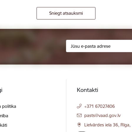
Sniegt atsauksmi
i
Kontakti
 politika
+371 67027406
E-pasts:
pasts@vaad.gov.lv
mība
Lielvārdes iela 36, Rīga
ikāti