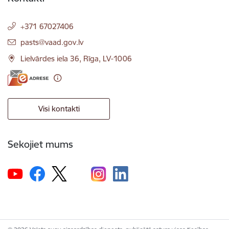
+371 67027406
E-pasts:
pasts@vaad.gov.lv
Lielvārdes iela 36, Rīga, LV-1006
Visi kontakti
Sekojiet mums