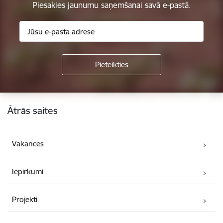
Piesakies jaunumu saņemšanai savā e-pastā.
Kājene
Ātrās saites
Vakances
Iepirkumi
Projekti