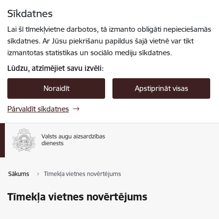
Pāriet uz lapas saturu
Sīkdatnes
Spied
lai meklētu
Enter
Lai šī tīmekļvietne darbotos, tā izmanto obligāti nepieciešamās
sīkdatnes. Ar Jūsu piekrišanu papildus šajā vietnē var tikt
izmantotas statistikas un sociālo mediju sīkdatnes.
Lūdzu, atzīmējiet savu izvēli:
Noraidīt
Apstiprināt visas
Pārvaldīt sīkdatnes
Sākums
Tīmekļa vietnes novērtējums
Tīmekļa vietnes novērtējums