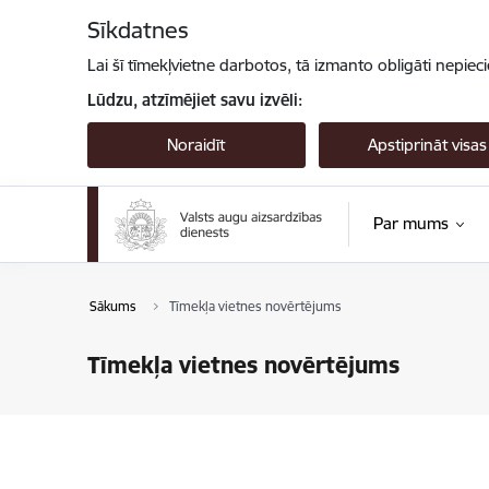
Pāriet uz lapas saturu
Sīkdatnes
Lai šī tīmekļvietne darbotos, tā izmanto obligāti nepiec
Lūdzu, atzīmējiet savu izvēli:
Noraidīt
Apstiprināt visas
Par mums
Sākums
Tīmekļa vietnes novērtējums
Tīmekļa vietnes novērtējums