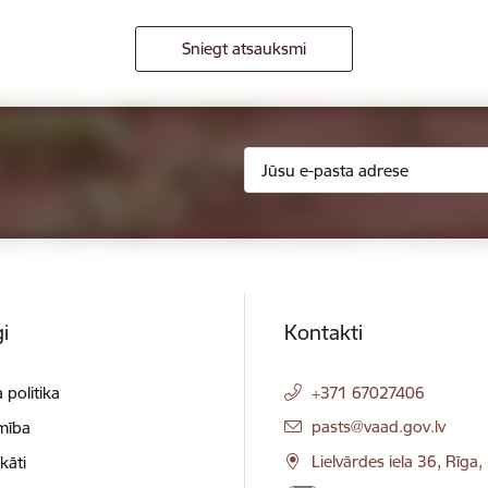
Sniegt atsauksmi
i
Kontakti
 politika
+371 67027406
E-pasts:
pasts@vaad.gov.lv
mība
Lielvārdes iela 36, Rīga
ikāti