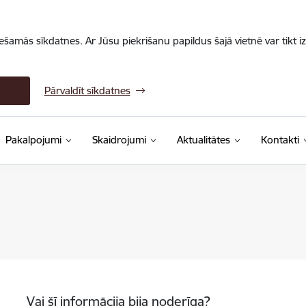
iešamās sīkdatnes. Ar Jūsu piekrišanu papildus šajā vietnē var tikt i
Pārvaldīt sīkdatnes
Pakalpojumi
Skaidrojumi
Aktualitātes
Kontakti
Vai šī informācija bija noderīga?