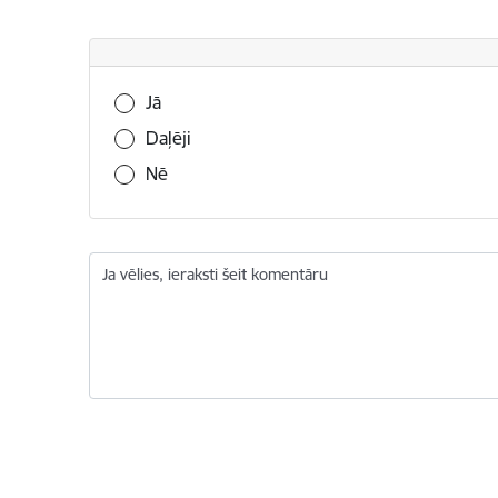
Vai šī informācija bija noderīga?
Jā
Daļēji
Nē
Ja vēlies, ieraksti šeit komentāru