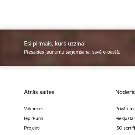
Esi pirmais, kurš uzzina!
Piesakies jaunumu saņemšanai savā e-pastā.
Kājene
Ātrās saites
Noderīg
Vakances
Privātuma
Iepirkumi
Piekļūsta
Projekti
ISO sertif