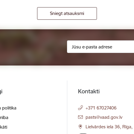
Sniegt atsauksmi
i
Kontakti
 politika
+371 67027406
E-pasts:
pasts@vaad.gov.lv
mība
Lielvārdes iela 36, Rīga
ikāti