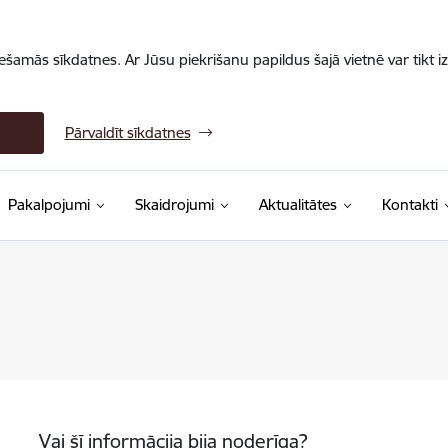
iešamās sīkdatnes. Ar Jūsu piekrišanu papildus šajā vietnē var tikt i
Pārvaldīt sīkdatnes
Pakalpojumi
Skaidrojumi
Aktualitātes
Kontakti
Vai šī informācija bija noderīga?