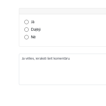
Vai šī informācija bija noderīga?
Jā
Daļēji
Nē
Ja vēlies, ieraksti šeit komentāru