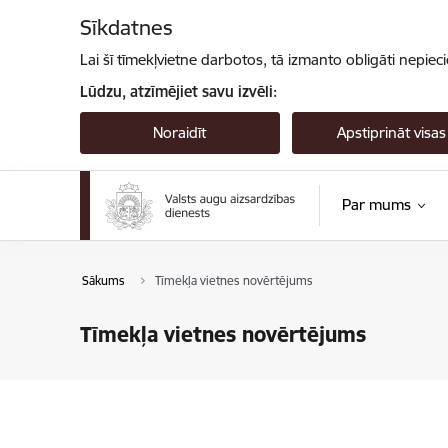
Pāriet uz lapas saturu
Sīkdatnes
Lai šī tīmekļvietne darbotos, tā izmanto obligāti nepiec
Lūdzu, atzīmējiet savu izvēli:
Noraidīt
Apstiprināt visas
Par mums
Sākums
Tīmekļa vietnes novērtējums
Tīmekļa vietnes novērtējums