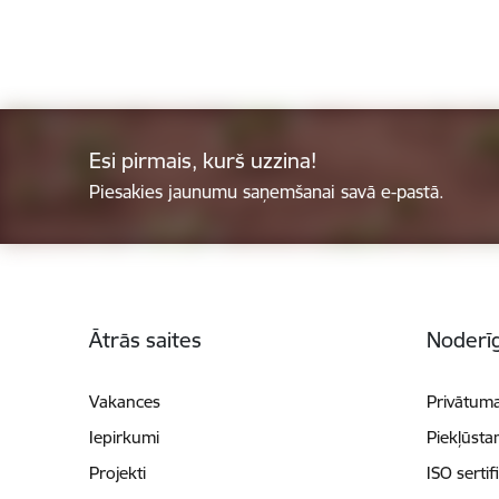
Esi pirmais, kurš uzzina!
Piesakies jaunumu saņemšanai savā e-pastā.
Kājene
Ātrās saites
Noderīg
Vakances
Privātuma
Iepirkumi
Piekļūsta
Projekti
ISO sertif