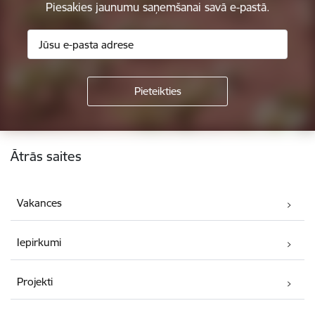
Piesakies jaunumu saņemšanai savā e-pastā.
Kājene
Ātrās saites
Vakances
Iepirkumi
Projekti