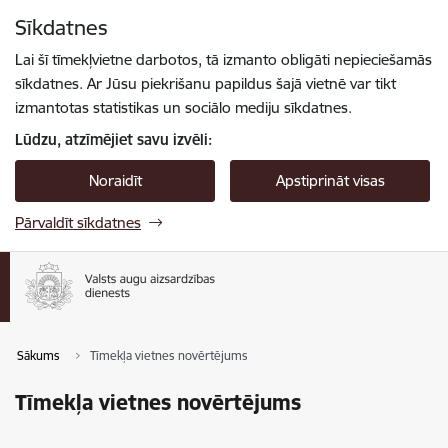
Pāriet uz lapas saturu
Sīkdatnes
Spied
lai meklētu
Enter
Lai šī tīmekļvietne darbotos, tā izmanto obligāti nepieciešamās
sīkdatnes. Ar Jūsu piekrišanu papildus šajā vietnē var tikt
izmantotas statistikas un sociālo mediju sīkdatnes.
Lūdzu, atzīmējiet savu izvēli:
Noraidīt
Apstiprināt visas
Pārvaldīt sīkdatnes
Sākums
Tīmekļa vietnes novērtējums
Tīmekļa vietnes novērtējums