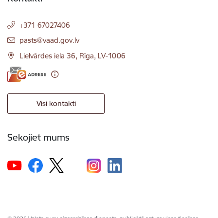
+371 67027406
E-pasts:
pasts@vaad.gov.lv
Lielvārdes iela 36, Rīga, LV-1006
Visi kontakti
Sekojiet mums