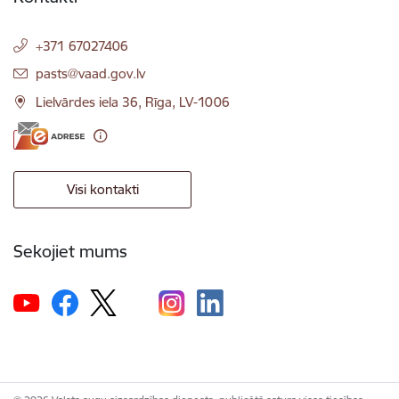
+371 67027406
E-pasts:
pasts@vaad.gov.lv
Lielvārdes iela 36, Rīga, LV-1006
Visi kontakti
Sekojiet mums