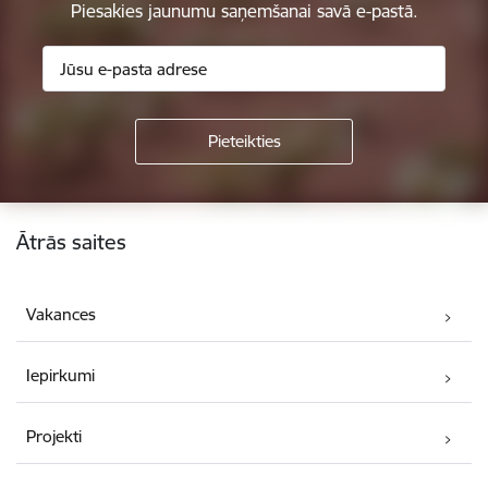
Piesakies jaunumu saņemšanai savā e-pastā.
Kājene
Ātrās saites
Vakances
Iepirkumi
Projekti