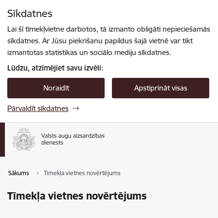
Pāriet uz lapas saturu
Sīkdatnes
Spied
lai meklētu
Enter
Lai šī tīmekļvietne darbotos, tā izmanto obligāti nepieciešamās
sīkdatnes. Ar Jūsu piekrišanu papildus šajā vietnē var tikt
izmantotas statistikas un sociālo mediju sīkdatnes.
Lūdzu, atzīmējiet savu izvēli:
Noraidīt
Apstiprināt visas
Pārvaldīt sīkdatnes
Sākums
Tīmekļa vietnes novērtējums
Tīmekļa vietnes novērtējums