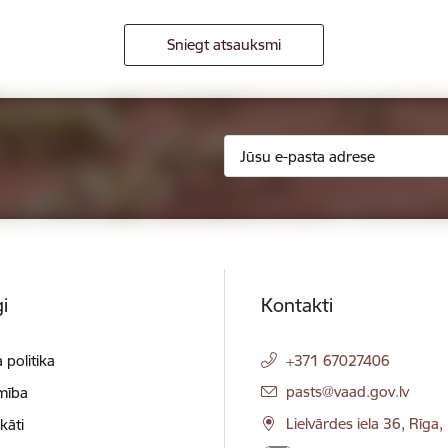
Sniegt atsauksmi
i
Kontakti
 politika
+371 67027406
E-pasts:
pasts@vaad.gov.lv
mība
Lielvārdes iela 36, Rīga
ikāti