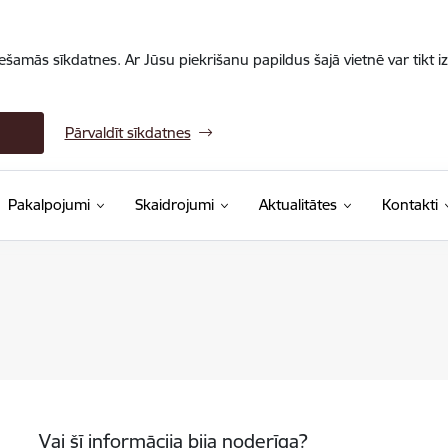
iešamās sīkdatnes. Ar Jūsu piekrišanu papildus šajā vietnē var tikt i
Pārvaldīt sīkdatnes
Pakalpojumi
Skaidrojumi
Aktualitātes
Kontakti
Vai šī informācija bija noderīga?