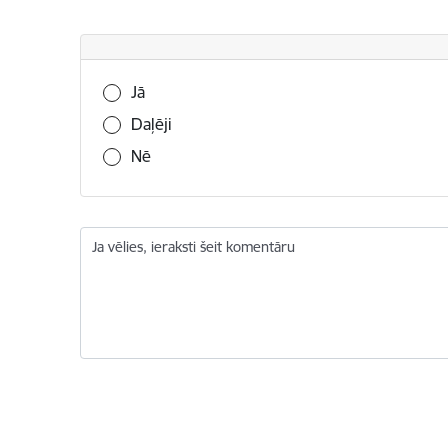
Vai šī informācija bija noderīga?
Jā
Daļēji
Nē
Ja vēlies, ieraksti šeit komentāru