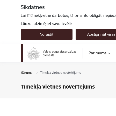
Pāriet uz lapas saturu
Sīkdatnes
Lai šī tīmekļvietne darbotos, tā izmanto obligāti nepiec
Lūdzu, atzīmējiet savu izvēli:
Noraidīt
Apstiprināt visas
Par mums
Sākums
Tīmekļa vietnes novērtējums
Tīmekļa vietnes novērtējums