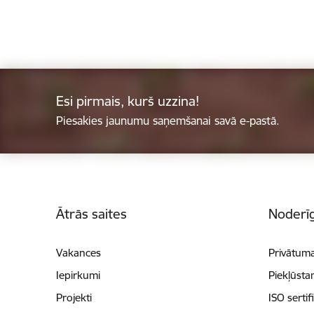
Esi pirmais, kurš uzzina!
Piesakies jaunumu saņemšanai savā e-pastā.
Kājene
Ātrās saites
Noderīg
Vakances
Privātuma
Iepirkumi
Piekļūsta
Projekti
ISO sertif