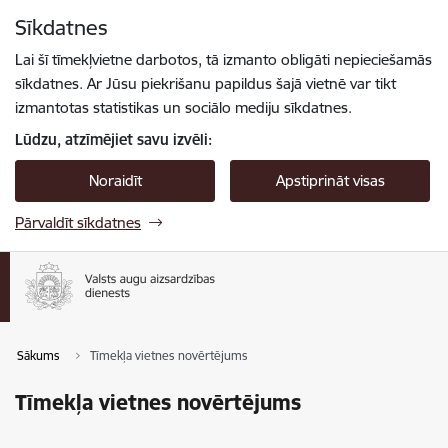
Pāriet uz lapas saturu
Sīkdatnes
Spied
lai meklētu
Enter
Lai šī tīmekļvietne darbotos, tā izmanto obligāti nepieciešamās
sīkdatnes. Ar Jūsu piekrišanu papildus šajā vietnē var tikt
izmantotas statistikas un sociālo mediju sīkdatnes.
Lūdzu, atzīmējiet savu izvēli:
Noraidīt
Apstiprināt visas
Pārvaldīt sīkdatnes
Sākums
Tīmekļa vietnes novērtējums
Tīmekļa vietnes novērtējums