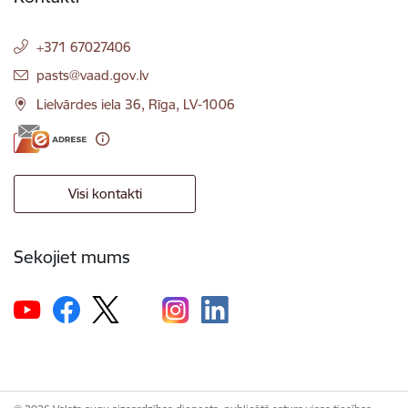
+371 67027406
E-pasts:
pasts@vaad.gov.lv
Lielvārdes iela 36, Rīga, LV-1006
Visi kontakti
Sekojiet mums