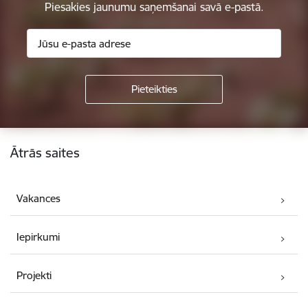
Piesakies jaunumu saņemšanai savā e-pastā.
Kājene
Ātrās saites
Vakances
Iepirkumi
Projekti