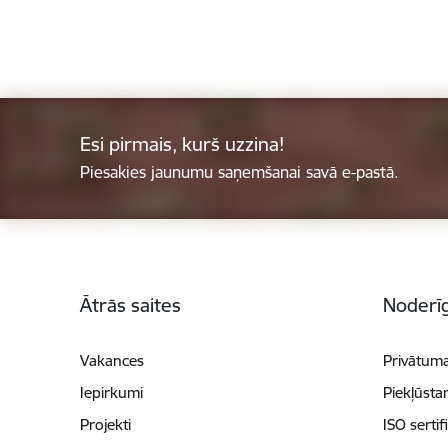
Esi pirmais, kurš uzzina!
Piesakies jaunumu saņemšanai savā e-pastā.
Kājene
Ātrās saites
Noderīg
Vakances
Privātuma
Iepirkumi
Piekļūsta
Projekti
ISO sertif