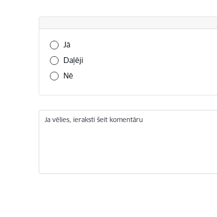
Vai šī informācija bija noderīga?
Jā
Daļēji
Nē
Ja vēlies, ieraksti šeit komentāru