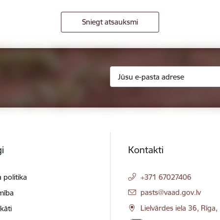
Sniegt atsauksmi
i
Kontakti
 politika
+371 67027406
E-pasts:
pasts@vaad.gov.lv
mība
Lielvārdes iela 36, Rīga
ikāti