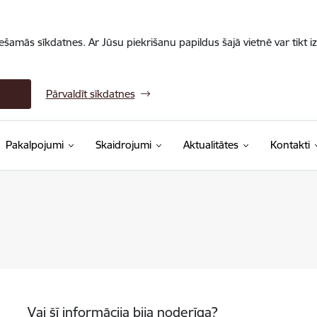
iešamās sīkdatnes. Ar Jūsu piekrišanu papildus šajā vietnē var tikt i
Pārvaldīt sīkdatnes
Pakalpojumi
Skaidrojumi
Aktualitātes
Kontakti
Vai šī informācija bija noderīga?