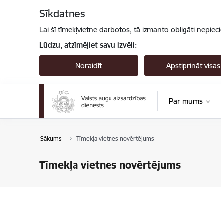
Pāriet uz lapas saturu
Sīkdatnes
Lai šī tīmekļvietne darbotos, tā izmanto obligāti nepiec
Lūdzu, atzīmējiet savu izvēli:
Noraidīt
Apstiprināt visas
Par mums
Sākums
Tīmekļa vietnes novērtējums
Tīmekļa vietnes novērtējums