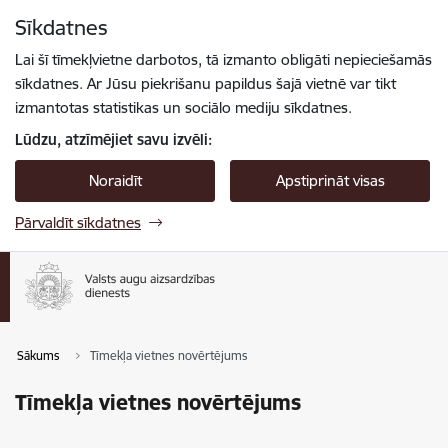
Pāriet uz lapas saturu
Sīkdatnes
Spied
lai meklētu
Enter
Lai šī tīmekļvietne darbotos, tā izmanto obligāti nepieciešamās
sīkdatnes. Ar Jūsu piekrišanu papildus šajā vietnē var tikt
izmantotas statistikas un sociālo mediju sīkdatnes.
Lūdzu, atzīmējiet savu izvēli:
Noraidīt
Apstiprināt visas
Pārvaldīt sīkdatnes
Sākums
Tīmekļa vietnes novērtējums
Tīmekļa vietnes novērtējums