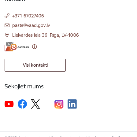
+371 67027406
E-pasts:
pasts@vaad.gov.lv
Lielvārdes iela 36, Rīga, LV-1006
Visi kontakti
Sekojiet mums