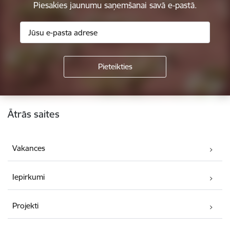
Piesakies jaunumu saņemšanai savā e-pastā.
Kājene
Ātrās saites
Vakances
Iepirkumi
Projekti