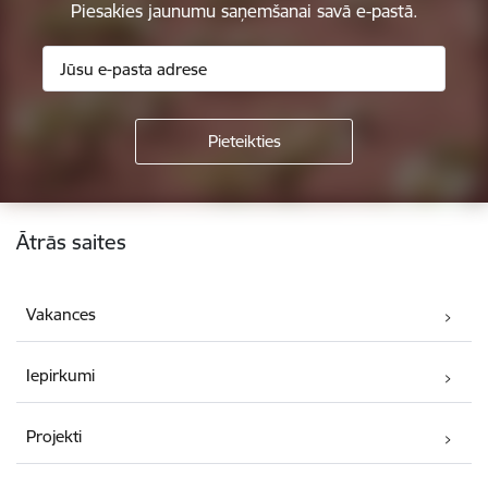
Piesakies jaunumu saņemšanai savā e-pastā.
Kājene
Ātrās saites
Vakances
Iepirkumi
Projekti