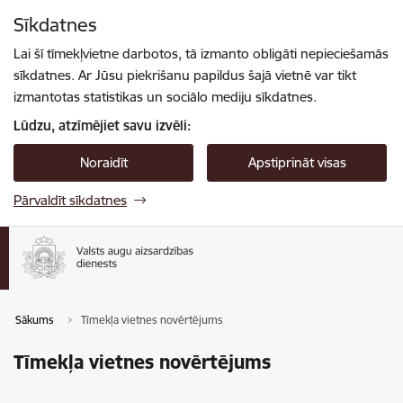
Pāriet uz lapas saturu
Sīkdatnes
Spied
lai meklētu
Enter
Lai šī tīmekļvietne darbotos, tā izmanto obligāti nepieciešamās
sīkdatnes. Ar Jūsu piekrišanu papildus šajā vietnē var tikt
izmantotas statistikas un sociālo mediju sīkdatnes.
Lūdzu, atzīmējiet savu izvēli:
Noraidīt
Apstiprināt visas
Pārvaldīt sīkdatnes
Sākums
Tīmekļa vietnes novērtējums
Tīmekļa vietnes novērtējums