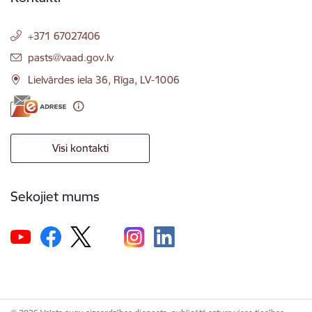
+371 67027406
E-pasts:
pasts@vaad.gov.lv
Lielvārdes iela 36, Rīga, LV-1006
Visi kontakti
Sekojiet mums