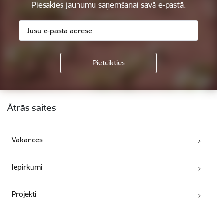
Piesakies jaunumu saņemšanai savā e-pastā.
Kājene
Ātrās saites
Vakances
Iepirkumi
Projekti