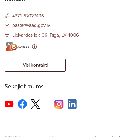
+371 67027406
E-pasts:
pasts@vaad.gov.lv
Lielvārdes iela 36, Rīga, LV-1006
Visi kontakti
Sekojiet mums