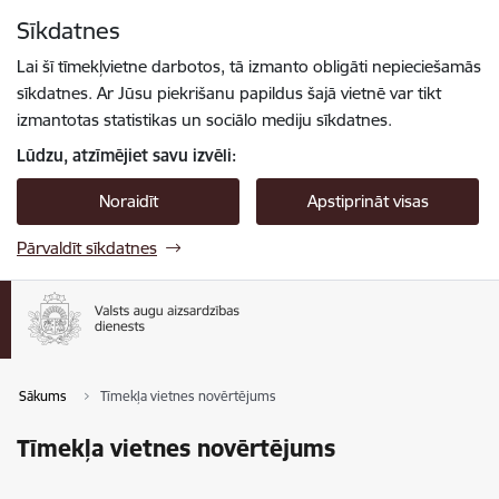
Pāriet uz lapas saturu
Sīkdatnes
Spied
lai meklētu
Enter
Lai šī tīmekļvietne darbotos, tā izmanto obligāti nepieciešamās
sīkdatnes. Ar Jūsu piekrišanu papildus šajā vietnē var tikt
izmantotas statistikas un sociālo mediju sīkdatnes.
Lūdzu, atzīmējiet savu izvēli:
Noraidīt
Apstiprināt visas
Pārvaldīt sīkdatnes
Sākums
Tīmekļa vietnes novērtējums
Tīmekļa vietnes novērtējums