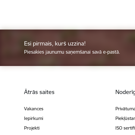
Esi pirmais, kurš uzzina!
Piesakies jaunumu saņemšanai savā e-pastā.
Kājene
Ātrās saites
Noderīg
Vakances
Privātuma
Iepirkumi
Piekļūsta
Projekti
ISO sertif