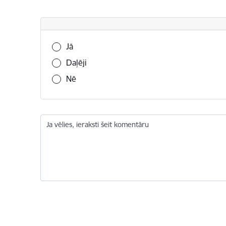
Vai šī informācija bija noderīga?
Jā
Daļēji
Nē
Ja vēlies, ieraksti šeit komentāru