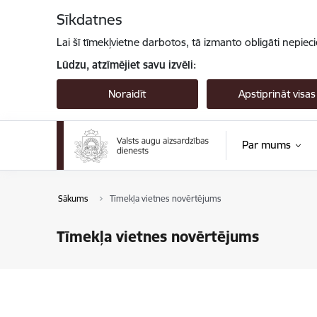
Pāriet uz lapas saturu
Sīkdatnes
Lai šī tīmekļvietne darbotos, tā izmanto obligāti nepiec
Lūdzu, atzīmējiet savu izvēli:
Noraidīt
Apstiprināt visas
Par mums
Sākums
Tīmekļa vietnes novērtējums
Tīmekļa vietnes novērtējums