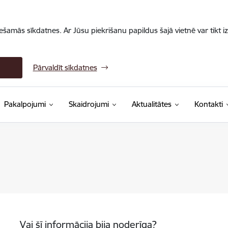
iešamās sīkdatnes. Ar Jūsu piekrišanu papildus šajā vietnē var tikt i
Pārvaldīt sīkdatnes
Pakalpojumi
Skaidrojumi
Aktualitātes
Kontakti
Vai šī informācija bija noderīga?