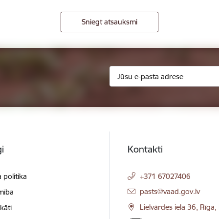
Sniegt atsauksmi
i
Kontakti
 politika
+371 67027406
E-pasts:
pasts@vaad.gov.lv
mība
Lielvārdes iela 36, Rīga
ikāti