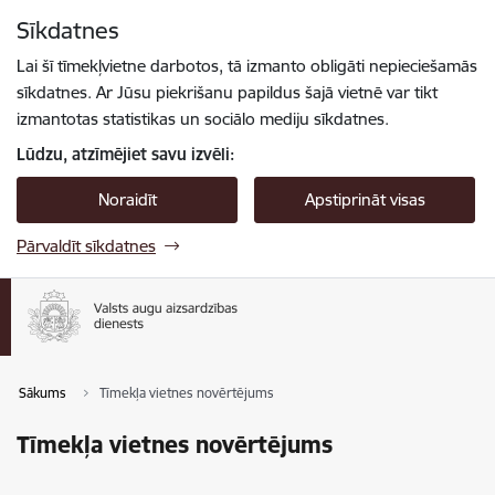
Pāriet uz lapas saturu
Sīkdatnes
Spied
lai meklētu
Enter
Lai šī tīmekļvietne darbotos, tā izmanto obligāti nepieciešamās
sīkdatnes. Ar Jūsu piekrišanu papildus šajā vietnē var tikt
izmantotas statistikas un sociālo mediju sīkdatnes.
Lūdzu, atzīmējiet savu izvēli:
Noraidīt
Apstiprināt visas
Pārvaldīt sīkdatnes
Sākums
Tīmekļa vietnes novērtējums
Tīmekļa vietnes novērtējums