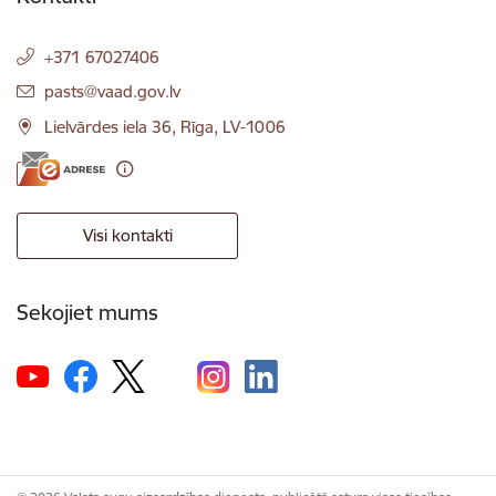
+371 67027406
E-pasts:
pasts@vaad.gov.lv
Lielvārdes iela 36, Rīga, LV-1006
Visi kontakti
Sekojiet mums