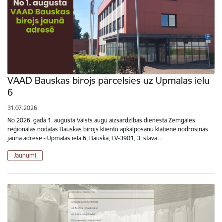
VAAD Bauskas birojs pārcelsies uz Upmalas ielu
6
31.07.2026.
No 2026. gada 1. augusta Valsts augu aizsardzības dienesta Zemgales
reģionālās nodaļas Bauskas birojs klientu apkalpošanu klātienē nodrošinās
jaunā adresē - Upmalas ielā 6, Bauskā, LV-3901, 3. stāvā…
Jaunumi