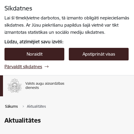
Pāriet uz lapas saturu
Sīkdatnes
Spied
lai meklētu
Enter
Lai šī tīmekļvietne darbotos, tā izmanto obligāti nepieciešamās
sīkdatnes. Ar Jūsu piekrišanu papildus šajā vietnē var tikt
izmantotas statistikas un sociālo mediju sīkdatnes.
Lūdzu, atzīmējiet savu izvēli:
Noraidīt
Apstiprināt visas
Pārvaldīt sīkdatnes
Sākums
Aktualitātes
Aktualitātes