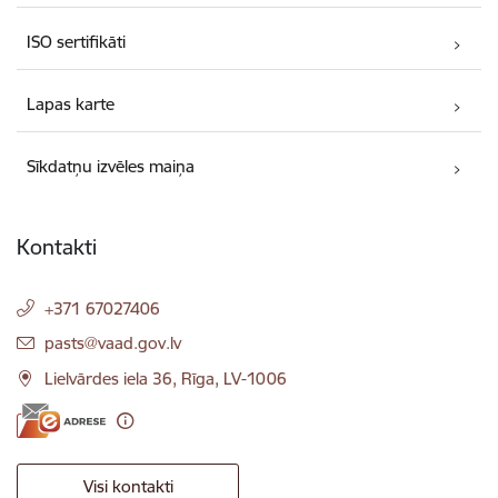
ISO sertifikāti
Lapas karte
Sīkdatņu izvēles maiņa
Kontakti
+371 67027406
E-pasts:
pasts@vaad.gov.lv
Lielvārdes iela 36, Rīga, LV-1006
Visi kontakti