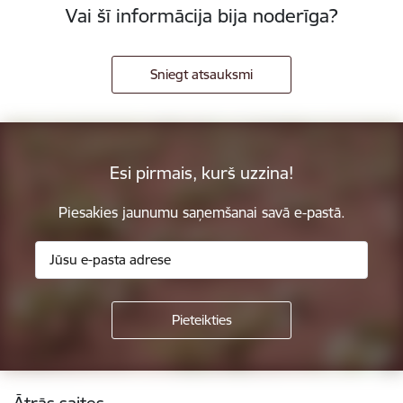
Vai šī informācija bija noderīga?
Sniegt atsauksmi
Esi pirmais, kurš uzzina!
Piesakies jaunumu saņemšanai savā e-pastā.
Kājene
Ātrās saites