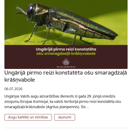
Ungārijā pirmo reizi konstatēta ošu smaragdzaļā
krāšņvabole
06.07.2026.
Ungārijas Valsts augu aizsardzības dienests šī gada 29. jūnijā sniedzis
ziņojumu Eiropas Komisijai, ka valsts teritorijā pirmo reizi konstatēta ošu
smaragdzaļā krāšņvabole (Agrilus planipennis). Šis…
Augu kaitēkļi un slimības
Jaunumi