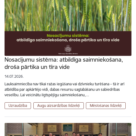
Nosacījumu sistēma: atbildīga saimniekošana,
droša pārtika un tīra vide
14.07.2026.
Lauksaimniecība nav tikai ražas iegūšana vai dzīvnieku turēšana – tā ir arī
atbildība par apkārtējo vidi, dabas resursu saglabāšanu un sabiedrības
veselību. Lai veicinātu ilgtspējīgu saimniekošanu,…
Uzraudzība
Augu aizsardzības līdzekļi
Mēslošanas līdzekļi