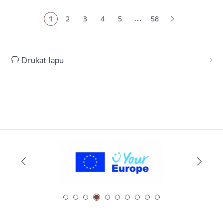
…
1
2
3
4
5
58
Pašreizējā lapa
Lapa
Lapa
Lapa
Lapa
Drukāt lapu