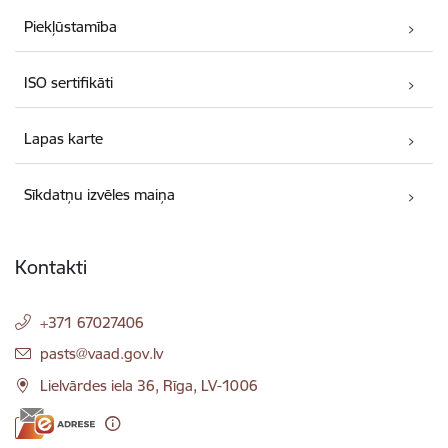
Piekļūstamība
ISO sertifikāti
Lapas karte
Sīkdatņu izvēles maiņa
Kontakti
+371 67027406
E-pasts:
pasts@vaad.gov.lv
Lielvārdes iela 36, Rīga, LV-1006