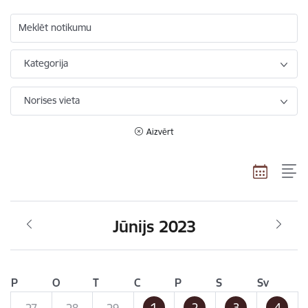
Meklēt notikumu
Kategorija
Norises vieta
Aizvērt
Jūnijs 2023
P
O
T
C
P
S
Sv
1
2
3
4
27
28
29