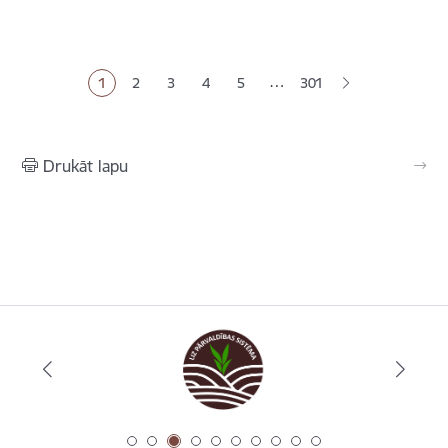
Lapošana
…
1
2
3
4
5
301
Pašreizējā lapa
Lapa
Lapa
Lapa
Lapa
Drukāt lapu