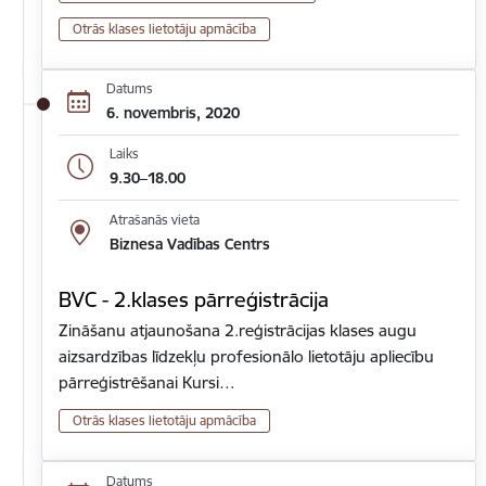
Otrās klases lietotāju apmācība
Datums
6. novembris, 2020
Laiks
9.30–18.00
Atrašanās vieta
Biznesa Vadības Centrs
BVC - 2.klases pārreģistrācija
Zināšanu atjaunošana 2.reģistrācijas klases augu
aizsardzības līdzekļu profesionālo lietotāju apliecību
pārreģistrēšanai Kursi…
Otrās klases lietotāju apmācība
Datums