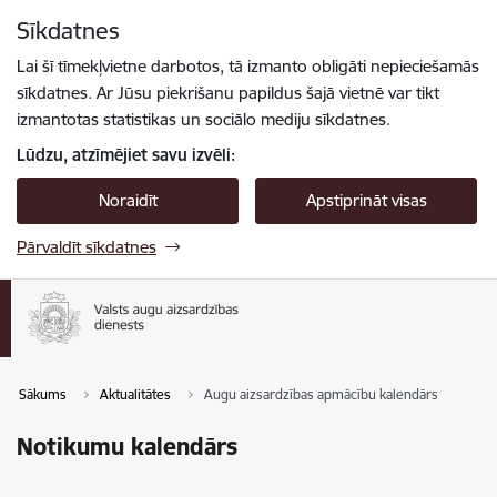
Pāriet uz lapas saturu
Sīkdatnes
Spied
lai meklētu
Enter
Lai šī tīmekļvietne darbotos, tā izmanto obligāti nepieciešamās
sīkdatnes. Ar Jūsu piekrišanu papildus šajā vietnē var tikt
izmantotas statistikas un sociālo mediju sīkdatnes.
Lūdzu, atzīmējiet savu izvēli:
Noraidīt
Apstiprināt visas
Pārvaldīt sīkdatnes
Sākums
Aktualitātes
Augu aizsardzības apmācību kalendārs
Notikumu kalendārs