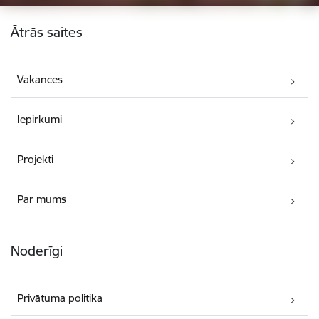
Kājene
Ātrās saites
Vakances
Iepirkumi
Projekti
Par mums
Noderīgi
Privātuma politika