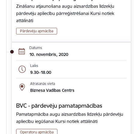
Zināšanu atjaunošana augu aizsardzības līdzekļu
pārdevēju apliecību pārreģistrēšanai Kursi notiek
attālināti
Pārdevēju apmācība
Datums
10. novembris, 2020
Laiks
9.30–18.00
Atrašanās vieta
Biznesa Vadības Centrs
BVC - pārdevēju pamatapmācības
Pamatapmācība augu aizsardzības līdzekļu pārdevēju
apliecību iegūšanai Kursi notiek attālināti
Operatoru apmācība