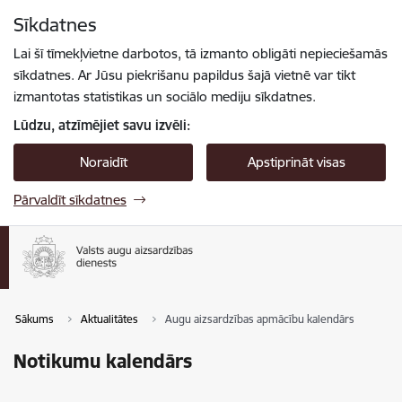
Pāriet uz lapas saturu
Sīkdatnes
Spied
lai meklētu
Enter
Lai šī tīmekļvietne darbotos, tā izmanto obligāti nepieciešamās
sīkdatnes. Ar Jūsu piekrišanu papildus šajā vietnē var tikt
izmantotas statistikas un sociālo mediju sīkdatnes.
Lūdzu, atzīmējiet savu izvēli:
Noraidīt
Apstiprināt visas
Pārvaldīt sīkdatnes
Sākums
Aktualitātes
Augu aizsardzības apmācību kalendārs
Notikumu kalendārs