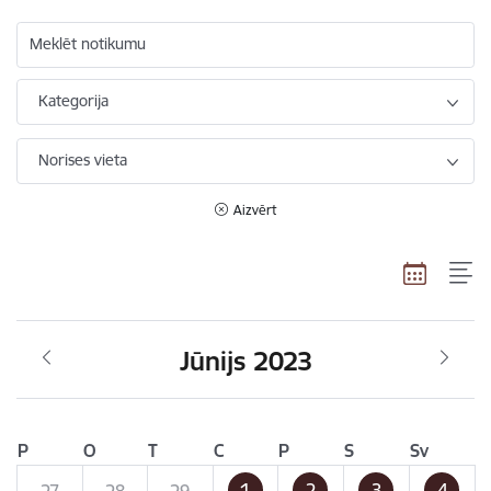
Meklēt notikumu
Kategorija
Norises vieta
Aizvērt
Jūnijs 2023
P
O
T
C
P
S
Sv
1
2
3
4
27
28
29