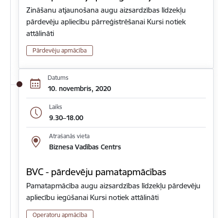
Zināšanu atjaunošana augu aizsardzības līdzekļu
pārdevēju apliecību pārreģistrēšanai Kursi notiek
attālināti
Pārdevēju apmācība
Datums
10. novembris, 2020
Laiks
9.30–18.00
Atrašanās vieta
Biznesa Vadības Centrs
BVC - pārdevēju pamatapmācības
Pamatapmācība augu aizsardzības līdzekļu pārdevēju
apliecību iegūšanai Kursi notiek attālināti
Operatoru apmācība