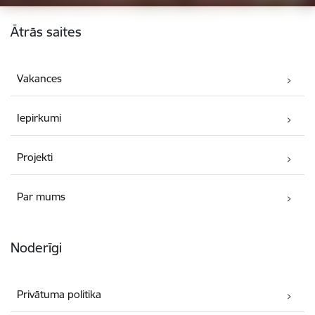
Kājene
Ātrās saites
Vakances
Iepirkumi
Projekti
Par mums
Noderīgi
Privātuma politika