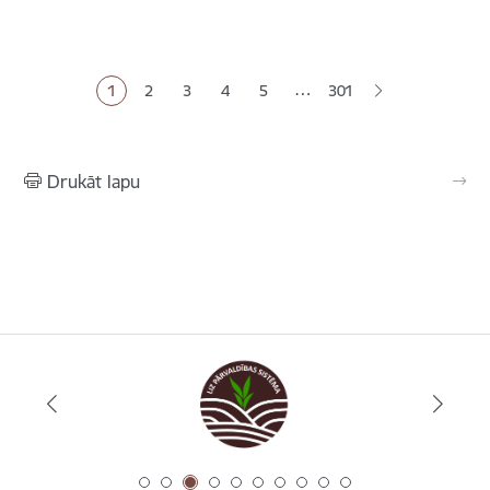
Lapošana
…
1
2
3
4
5
301
Pašreizējā lapa
Lapa
Lapa
Lapa
Lapa
Drukāt lapu