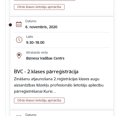
Otrās klases lietotāju apmācība
Datums
6. novembris, 2020
Laiks
9.30–18.00
Atrašanās vieta
Biznesa Vadības Centrs
BVC - 2.klases pārreģistrācija
Zināšanu atjaunošana 2.reģistrācijas klases augu
aizsardzības līdzekļu profesionālo lietotāju apliecību
pārreģistrēšanai Kursi…
Otrās klases lietotāju apmācība
Datums