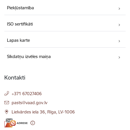
Piekļūstamība
ISO sertifikāti
Lapas karte
Sīkdatņu izvēles maiņa
Kontakti
+371 67027406
E-pasts:
pasts@vaad.gov.lv
Lielvārdes iela 36, Rīga, LV-1006