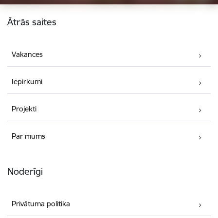
Kājene
Ātrās saites
Vakances
Iepirkumi
Projekti
Par mums
Noderīgi
Privātuma politika