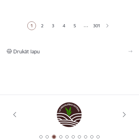
Lapošana
…
1
2
3
4
5
301
Pašreizējā lapa
Lapa
Lapa
Lapa
Lapa
Drukāt lapu