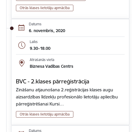
Otrās klases lietotāju apmācība
Datums
6. novembris, 2020
Laiks
9.30–18.00
Atrašanās vieta
Biznesa Vadības Centrs
BVC - 2.klases pārreģistrācija
Zināšanu atjaunošana 2.reģistrācijas klases augu
aizsardzības līdzekļu profesionālo lietotāju apliecību
pārreģistrēšanai Kursi…
Otrās klases lietotāju apmācība
Datums