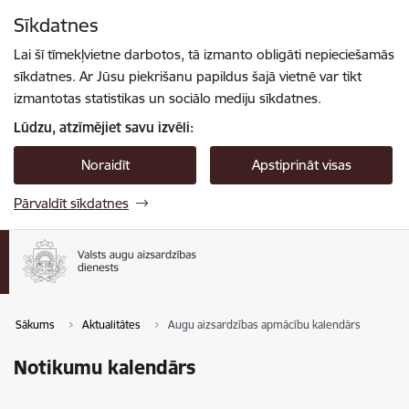
Pāriet uz lapas saturu
Sīkdatnes
Spied
lai meklētu
Enter
Lai šī tīmekļvietne darbotos, tā izmanto obligāti nepieciešamās
sīkdatnes. Ar Jūsu piekrišanu papildus šajā vietnē var tikt
izmantotas statistikas un sociālo mediju sīkdatnes.
Lūdzu, atzīmējiet savu izvēli:
Noraidīt
Apstiprināt visas
Pārvaldīt sīkdatnes
Sākums
Aktualitātes
Augu aizsardzības apmācību kalendārs
Notikumu kalendārs