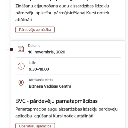
Zināšanu atjaunošana augu aizsardzības līdzekļu
pārdevēju apliecību pārreģistrēšanai Kursi notiek
attālināti
Pārdevēju apmācība
Datums
10. novembris, 2020
Laiks
9.30–18.00
Atrašanās vieta
Biznesa Vadības Centrs
BVC - pārdevēju pamatapmācības
Pamatapmācība augu aizsardzības līdzekļu pārdevēju
apliecību iegūšanai Kursi notiek attālināti
Operatoru apmācība