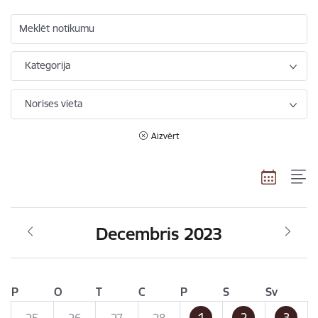
Meklēt notikumu
Kategorija
Norises vieta
Aizvērt
Decembris 2023
P
O
T
C
P
S
Sv
1
2
3
25
26
27
28