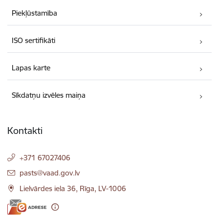
Piekļūstamība
ISO sertifikāti
Lapas karte
Sīkdatņu izvēles maiņa
Kontakti
+371 67027406
E-pasts:
pasts@vaad.gov.lv
Lielvārdes iela 36, Rīga, LV-1006