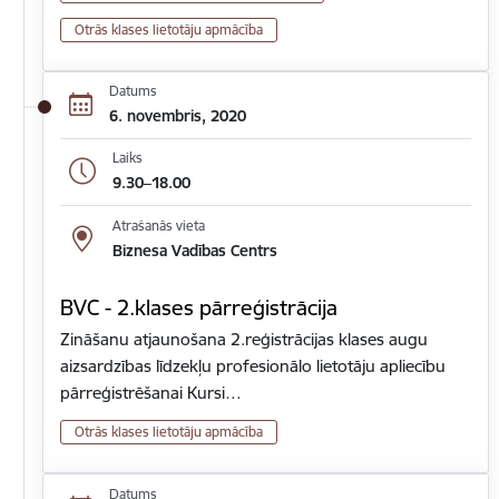
Otrās klases lietotāju apmācība
Datums
6. novembris, 2020
Laiks
9.30–18.00
Atrašanās vieta
Biznesa Vadības Centrs
BVC - 2.klases pārreģistrācija
Zināšanu atjaunošana 2.reģistrācijas klases augu
aizsardzības līdzekļu profesionālo lietotāju apliecību
pārreģistrēšanai Kursi…
Otrās klases lietotāju apmācība
Datums