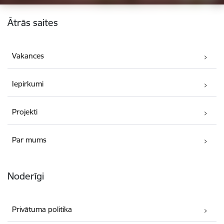
Kājene
Ātrās saites
Vakances
Iepirkumi
Projekti
Par mums
Noderīgi
Privātuma politika