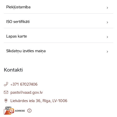
Piekļūstamība
ISO sertifikāti
Lapas karte
Sīkdatņu izvēles maiņa
Kontakti
+371 67027406
E-pasts:
pasts@vaad.gov.lv
Lielvārdes iela 36, Rīga, LV-1006