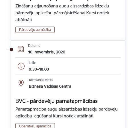
Zināšanu atjaunošana augu aizsardzības līdzekļu
pārdevēju apliecību pārreģistrēšanai Kursi notiek
attālināti
Pārdevēju apmācība
Datums
10. novembris, 2020
Laiks
9.30–18.00
Atrašanās vieta
Biznesa Vadības Centrs
BVC - pārdevēju pamatapmācības
Pamatapmācība augu aizsardzības līdzekļu pārdevēju
apliecību iegūšanai Kursi notiek attālināti
Operatoru apmācība