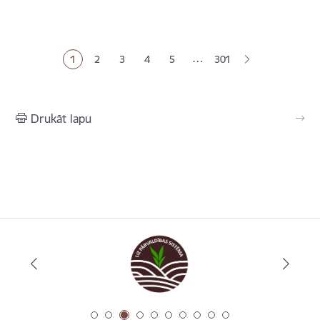
Lapošana
…
1
2
3
4
5
301
Pašreizējā lapa
Lapa
Lapa
Lapa
Lapa
Drukāt lapu