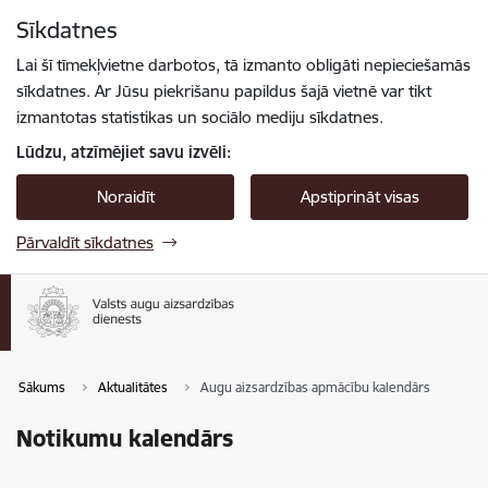
Pāriet uz lapas saturu
Sīkdatnes
Spied
lai meklētu
Enter
Lai šī tīmekļvietne darbotos, tā izmanto obligāti nepieciešamās
sīkdatnes. Ar Jūsu piekrišanu papildus šajā vietnē var tikt
izmantotas statistikas un sociālo mediju sīkdatnes.
Lūdzu, atzīmējiet savu izvēli:
Noraidīt
Apstiprināt visas
Pārvaldīt sīkdatnes
Sākums
Aktualitātes
Augu aizsardzības apmācību kalendārs
Notikumu kalendārs