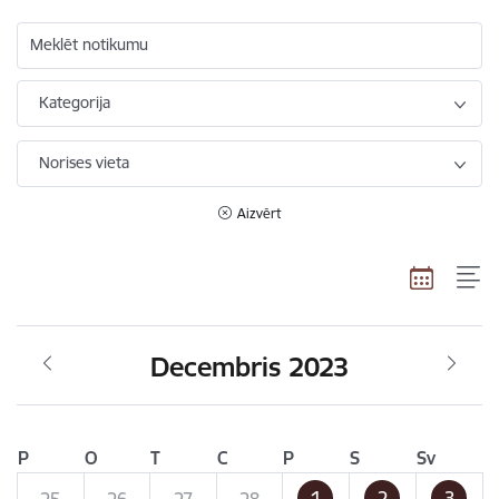
Meklēt notikumu
Kategorija
Norises vieta
Aizvērt
Decembris 2023
P
O
T
C
P
S
Sv
1
2
3
25
26
27
28