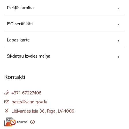
Piekļūstamība
ISO sertifikāti
Lapas karte
Sīkdatņu izvēles maiņa
Kontakti
+371 67027406
E-pasts:
pasts@vaad.gov.lv
Lielvārdes iela 36, Rīga, LV-1006