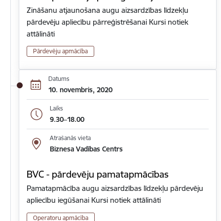
Zināšanu atjaunošana augu aizsardzības līdzekļu
pārdevēju apliecību pārreģistrēšanai Kursi notiek
attālināti
Pārdevēju apmācība
Datums
10. novembris, 2020
Laiks
9.30–18.00
Atrašanās vieta
Biznesa Vadības Centrs
BVC - pārdevēju pamatapmācības
Pamatapmācība augu aizsardzības līdzekļu pārdevēju
apliecību iegūšanai Kursi notiek attālināti
Operatoru apmācība