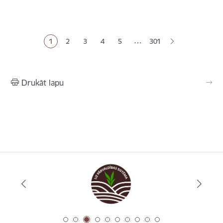
Lapošana
…
1
2
3
4
5
301
Pašreizējā lapa
Lapa
Lapa
Lapa
Lapa
Drukāt lapu