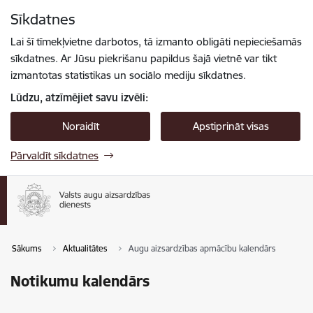
Pāriet uz lapas saturu
Sīkdatnes
Spied
lai meklētu
Enter
Lai šī tīmekļvietne darbotos, tā izmanto obligāti nepieciešamās
sīkdatnes. Ar Jūsu piekrišanu papildus šajā vietnē var tikt
izmantotas statistikas un sociālo mediju sīkdatnes.
Lūdzu, atzīmējiet savu izvēli:
Noraidīt
Apstiprināt visas
Pārvaldīt sīkdatnes
Sākums
Aktualitātes
Augu aizsardzības apmācību kalendārs
Notikumu kalendārs