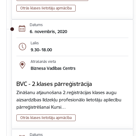
Otrās klases lietotāju apmācība
Datums
6. novembris, 2020
Laiks
9.30–18.00
Atrašanās vieta
Biznesa Vadības Centrs
BVC - 2.klases pārreģistrācija
Zināšanu atjaunošana 2.reģistrācijas klases augu
aizsardzības līdzekļu profesionālo lietotāju apliecību
pārreģistrēšanai Kursi…
Otrās klases lietotāju apmācība
Datums