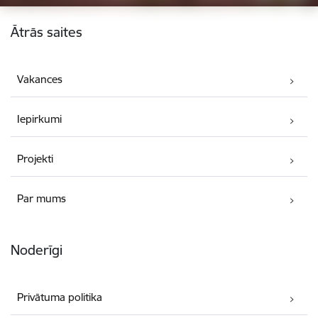
Kājene
Ātrās saites
Vakances
Iepirkumi
Projekti
Par mums
Noderīgi
Privātuma politika