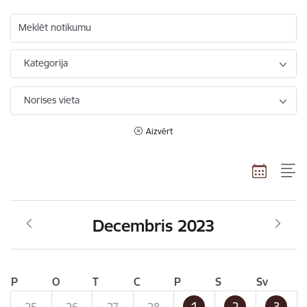
Meklēt notikumu
Kategorija
Norises vieta
Aizvērt
Decembris 2023
P
O
T
C
P
S
Sv
1
2
3
25
26
27
28