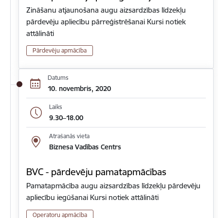
Zināšanu atjaunošana augu aizsardzības līdzekļu
pārdevēju apliecību pārreģistrēšanai Kursi notiek
attālināti
Pārdevēju apmācība
Datums
10. novembris, 2020
Laiks
9.30–18.00
Atrašanās vieta
Biznesa Vadības Centrs
BVC - pārdevēju pamatapmācības
Pamatapmācība augu aizsardzības līdzekļu pārdevēju
apliecību iegūšanai Kursi notiek attālināti
Operatoru apmācība