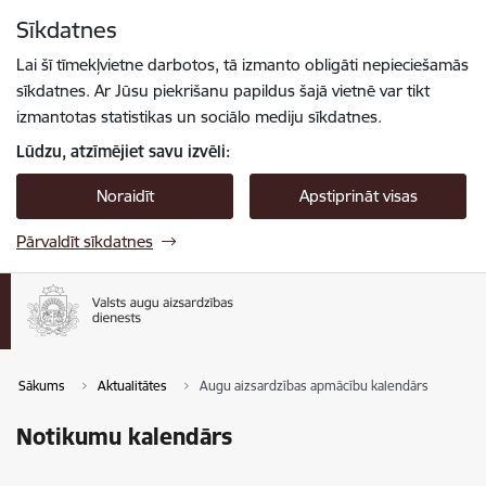
Pāriet uz lapas saturu
Sīkdatnes
Spied
lai meklētu
Enter
Lai šī tīmekļvietne darbotos, tā izmanto obligāti nepieciešamās
sīkdatnes. Ar Jūsu piekrišanu papildus šajā vietnē var tikt
izmantotas statistikas un sociālo mediju sīkdatnes.
Lūdzu, atzīmējiet savu izvēli:
Noraidīt
Apstiprināt visas
Pārvaldīt sīkdatnes
Sākums
Aktualitātes
Augu aizsardzības apmācību kalendārs
Notikumu kalendārs