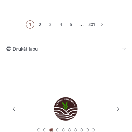
Lapošana
…
1
2
3
4
5
301
Pašreizējā lapa
Lapa
Lapa
Lapa
Lapa
Drukāt lapu