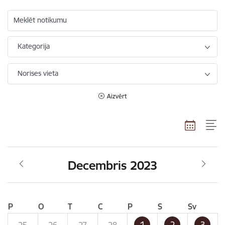
Meklēt notikumu
Kategorija
Norises vieta
Aizvērt
Decembris 2023
P
O
T
C
P
S
Sv
1
2
3
25
26
27
28