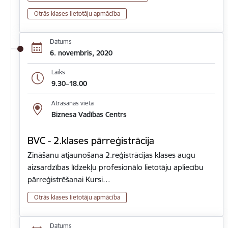
Otrās klases lietotāju apmācība
Datums
6. novembris, 2020
Laiks
9.30–18.00
Atrašanās vieta
Biznesa Vadības Centrs
BVC - 2.klases pārreģistrācija
Zināšanu atjaunošana 2.reģistrācijas klases augu
aizsardzības līdzekļu profesionālo lietotāju apliecību
pārreģistrēšanai Kursi…
Otrās klases lietotāju apmācība
Datums