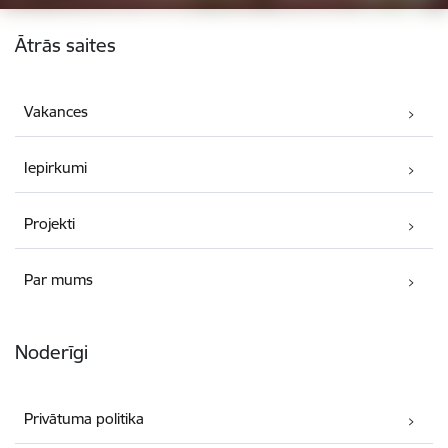
Kājene
Ātrās saites
Vakances
Iepirkumi
Projekti
Par mums
Noderīgi
Privātuma politika