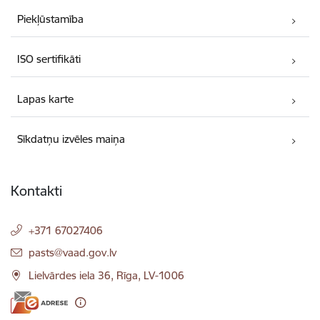
Piekļūstamība
ISO sertifikāti
Lapas karte
Sīkdatņu izvēles maiņa
Kontakti
+371 67027406
E-pasts:
pasts@vaad.gov.lv
Lielvārdes iela 36, Rīga, LV-1006