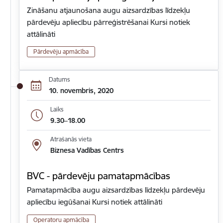
Zināšanu atjaunošana augu aizsardzības līdzekļu
pārdevēju apliecību pārreģistrēšanai Kursi notiek
attālināti
Pārdevēju apmācība
Datums
10. novembris, 2020
Laiks
9.30–18.00
Atrašanās vieta
Biznesa Vadības Centrs
BVC - pārdevēju pamatapmācības
Pamatapmācība augu aizsardzības līdzekļu pārdevēju
apliecību iegūšanai Kursi notiek attālināti
Operatoru apmācība