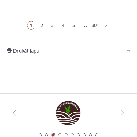
Lapošana
…
1
2
3
4
5
301
Pašreizējā lapa
Lapa
Lapa
Lapa
Lapa
Drukāt lapu