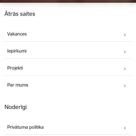
Kājene
Ātrās saites
Vakances
Iepirkumi
Projekti
Par mums
Noderīgi
Privātuma politika