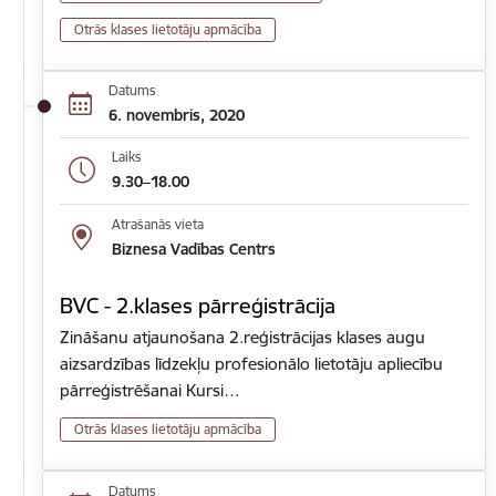
Otrās klases lietotāju apmācība
Datums
6. novembris, 2020
Laiks
9.30–18.00
Atrašanās vieta
Biznesa Vadības Centrs
BVC - 2.klases pārreģistrācija
Zināšanu atjaunošana 2.reģistrācijas klases augu
aizsardzības līdzekļu profesionālo lietotāju apliecību
pārreģistrēšanai Kursi…
Otrās klases lietotāju apmācība
Datums