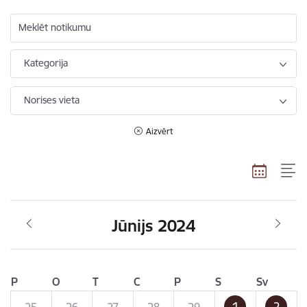
Meklēt notikumu
Kategorija
Norises vieta
Aizvērt
Jūnijs 2024
P
O
T
C
P
S
Sv
1
2
25
26
27
28
29