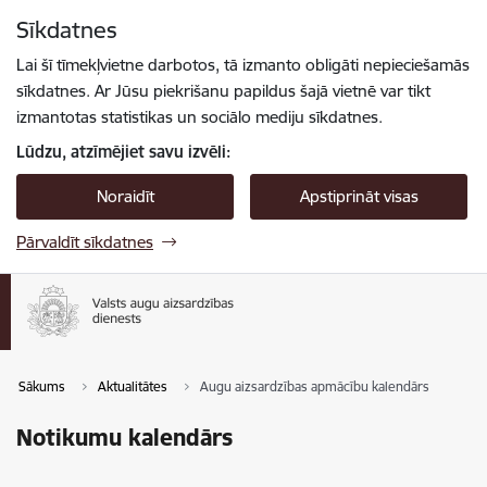
Pāriet uz lapas saturu
Sīkdatnes
Spied
lai meklētu
Enter
Lai šī tīmekļvietne darbotos, tā izmanto obligāti nepieciešamās
sīkdatnes. Ar Jūsu piekrišanu papildus šajā vietnē var tikt
izmantotas statistikas un sociālo mediju sīkdatnes.
Lūdzu, atzīmējiet savu izvēli:
Noraidīt
Apstiprināt visas
Pārvaldīt sīkdatnes
Sākums
Aktualitātes
Augu aizsardzības apmācību kalendārs
Notikumu kalendārs