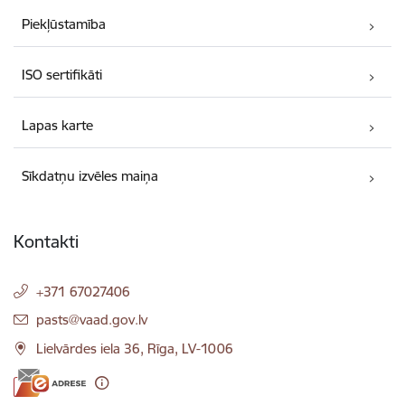
Piekļūstamība
ISO sertifikāti
Lapas karte
Sīkdatņu izvēles maiņa
Kontakti
+371 67027406
E-pasts:
pasts@vaad.gov.lv
Lielvārdes iela 36, Rīga, LV-1006