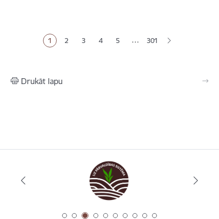
Lapošana
…
1
2
3
4
5
301
Pašreizējā lapa
Lapa
Lapa
Lapa
Lapa
Drukāt lapu