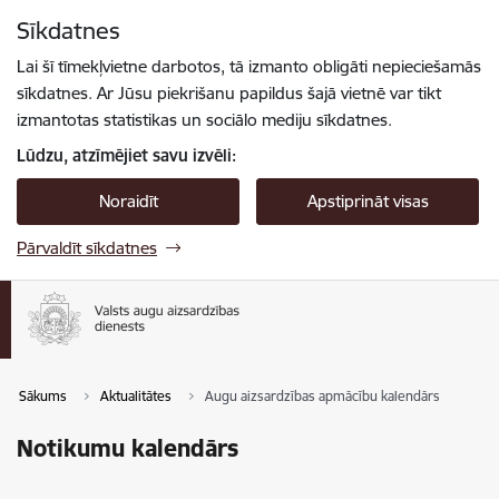
Pāriet uz lapas saturu
Sīkdatnes
Spied
lai meklētu
Enter
Lai šī tīmekļvietne darbotos, tā izmanto obligāti nepieciešamās
sīkdatnes. Ar Jūsu piekrišanu papildus šajā vietnē var tikt
izmantotas statistikas un sociālo mediju sīkdatnes.
Lūdzu, atzīmējiet savu izvēli:
Noraidīt
Apstiprināt visas
Pārvaldīt sīkdatnes
Sākums
Aktualitātes
Augu aizsardzības apmācību kalendārs
Notikumu kalendārs