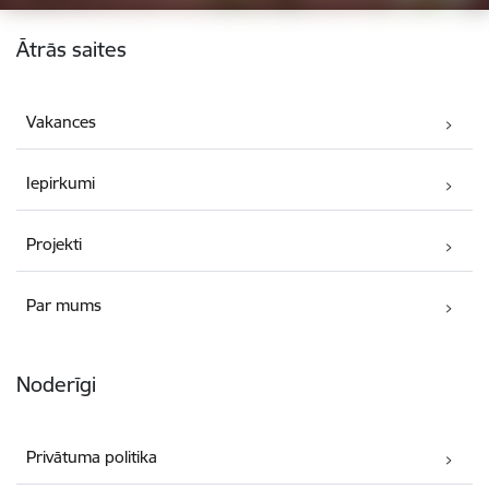
Kājene
Ātrās saites
Vakances
Iepirkumi
Projekti
Par mums
Noderīgi
Privātuma politika