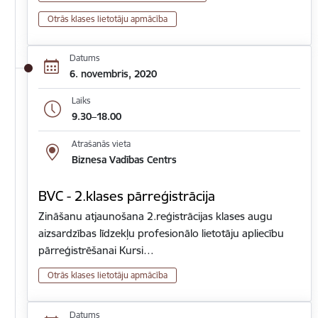
Otrās klases lietotāju apmācība
Datums
6. novembris, 2020
Laiks
9.30–18.00
Atrašanās vieta
Biznesa Vadības Centrs
BVC - 2.klases pārreģistrācija
Zināšanu atjaunošana 2.reģistrācijas klases augu
aizsardzības līdzekļu profesionālo lietotāju apliecību
pārreģistrēšanai Kursi…
Otrās klases lietotāju apmācība
Datums