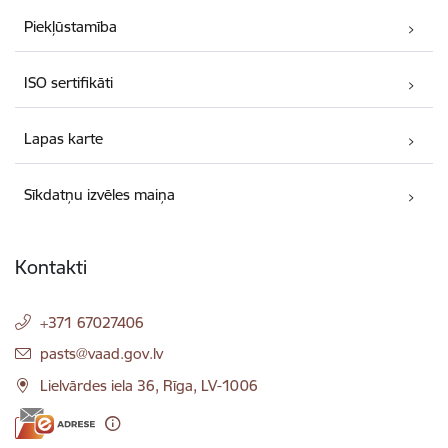
Piekļūstamība
ISO sertifikāti
Lapas karte
Sīkdatņu izvēles maiņa
Kontakti
+371 67027406
E-pasts:
pasts@vaad.gov.lv
Lielvārdes iela 36, Rīga, LV-1006