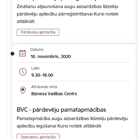
Zināšanu atjaunošana augu aizsardzības līdzekļu
pārdevēju apliecību pārreģistrēšanai Kursi notiek
attālināti
Pārdevēju apmācība
Datums
10. novembris, 2020
Laiks
9.30–18.00
Atrašanās vieta
Biznesa Vadības Centrs
BVC - pārdevēju pamatapmācības
Pamatapmācība augu aizsardzības līdzekļu pārdevēju
apliecību iegūšanai Kursi notiek attālināti
Operatoru apmācība