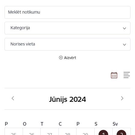
Meklēt notikumu
Kategorija
Norises vieta
Aizvērt
Jūnijs 2024
P
O
T
C
P
S
Sv
1
2
25
26
27
28
29