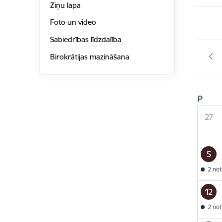
Ziņu lapa
Foto un video
Sabiedrības līdzdalība
Birokrātijas mazināšana
P
27
5
2 no
12
2 no