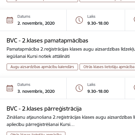
Datums
Laiks
2. novembris, 2020
9.30–18.00
BVC - 2.klases pamatapmācības
Pamatapmācība 2.reģistrācijas klases augu aizsardzības līdzekļu
iegūšanai Kursi notiek attālināti
Augu aizsardzības apmācību kalendārs
Otrās klases lietotāju apmācība
Datums
Laiks
3. novembris, 2020
9.30–18.00
BVC - 2.klases pārreģistrācija
Zināšanu atjaunošana 2.reģistrācijas klases augu aizsardzības lī
apliecību pārreģistrēšanai Kursi…
Otrās klases lietotāju apmācība