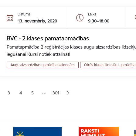
Datums
Laiks
13. novembris, 2020
9.30–18.00
BVC - 2.klases pamatapmācības
Pamatapmācība 2.reģistrācijas klases augu aizsardzības līdzekļu
iegūšanai Kursi notiek attālināti
Augu aizsardzības apmācību kalendārs
Otrās klases lietotāju apmācība
ana
…
3
4
5
301
jā lapa
pa
Lapa
Lapa
Lapa