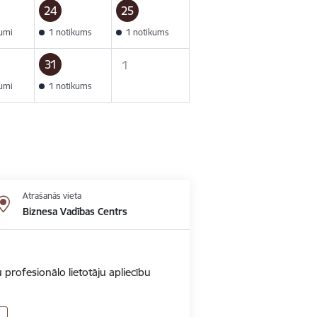
24
25
kumi
1 notikums
1 notikums
31
1
kumi
1 notikums
Atrašanās vieta
Biznesa Vadības Centrs
 profesionālo lietotāju apliecību