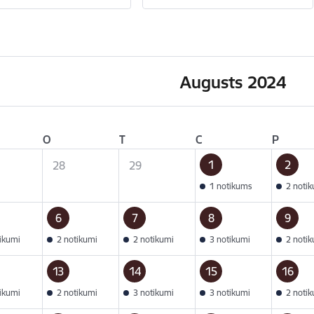
Augusts 2024
O
T
C
P
1
2
28
29
1 notikums
2 noti
6
7
8
9
tikumi
2 notikumi
2 notikumi
3 notikumi
2 noti
13
14
15
16
tikumi
2 notikumi
3 notikumi
3 notikumi
2 noti