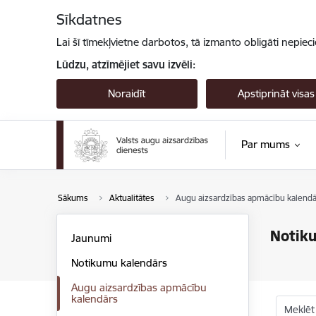
Pāriet uz lapas saturu
Sīkdatnes
Lai šī tīmekļvietne darbotos, tā izmanto obligāti nepiec
Lūdzu, atzīmējiet savu izvēli:
Noraidīt
Apstiprināt visas
Par mums
Sākums
Aktualitātes
Augu aizsardzības apmācību kalendā
Notik
Jaunumi
Notikumu kalendārs
Augu aizsardzības apmācību
kalendārs
Meklēt