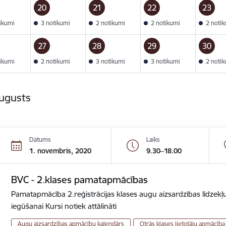
20
21
22
23
tikumi
3 notikumi
2 notikumi
2 notikumi
2 noti
27
28
29
30
tikumi
2 notikumi
3 notikumi
3 notikumi
2 noti
augusts
Datums
Laiks
1. novembris, 2020
9.30–18.00
BVC - 2.klases pamatapmācības
Pamatapmācība 2.reģistrācijas klases augu aizsardzības līdzekļu
iegūšanai Kursi notiek attālināti
Augu aizsardzības apmācību kalendārs
Otrās klases lietotāju apmācība