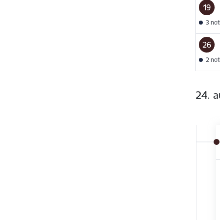
19
3 no
26
2 no
24. 