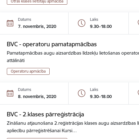
Otrās klases lietotāju apmācība
Datums
Laiks
7. novembris, 2020
9.30–18.00
BVC - operatoru pamatapmācības
Pamatapmācības augu aizsardzības līdzekļu lietošanas operator
attālināti
Operatoru apmācība
Datums
Laiks
8. novembris, 2020
9.30–18.00
BVC - 2.klases pārreģistrācija
Zināšanu atjaunošana 2.reģistrācijas klases augu aizsardzības lī
apliecību pārreģistrēšanai Kursi…