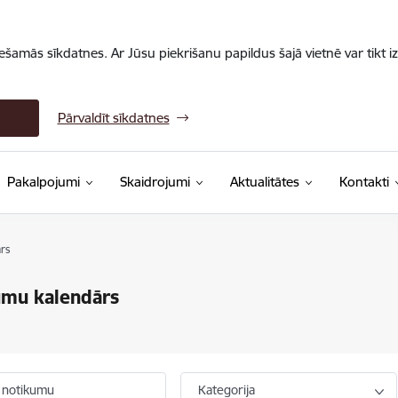
iešamās sīkdatnes. Ar Jūsu piekrišanu papildus šajā vietnē var tikt i
Pārvaldīt sīkdatnes
Pakalpojumi
Skaidrojumi
Aktualitātes
Kontakti
rs
umu kalendārs
 notikumu
Kategorija