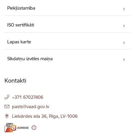
Piekļūstamība
ISO sertifikāti
Lapas karte
Sīkdatņu izvēles maiņa
Kontakti
+371 67027406
E-pasts:
pasts@vaad.gov.lv
Lielvārdes iela 36, Rīga, LV-1006