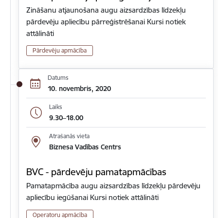
Zināšanu atjaunošana augu aizsardzības līdzekļu
pārdevēju apliecību pārreģistrēšanai Kursi notiek
attālināti
Pārdevēju apmācība
Datums
10. novembris, 2020
Laiks
9.30–18.00
Atrašanās vieta
Biznesa Vadības Centrs
BVC - pārdevēju pamatapmācības
Pamatapmācība augu aizsardzības līdzekļu pārdevēju
apliecību iegūšanai Kursi notiek attālināti
Operatoru apmācība