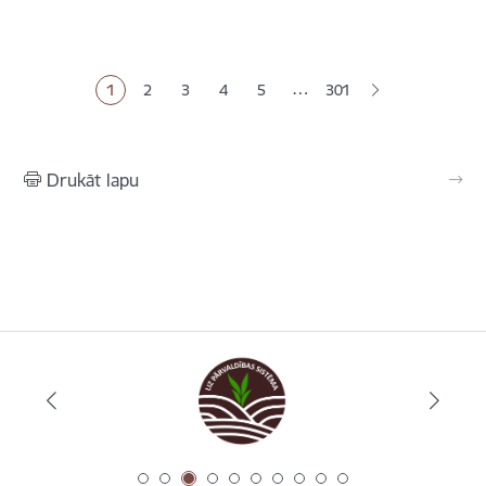
Lapošana
…
1
2
3
4
5
301
Pašreizējā lapa
Lapa
Lapa
Lapa
Lapa
Drukāt lapu