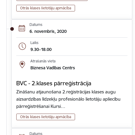
Otrās klases lietotāju apmācība
Datums
6. novembris, 2020
Laiks
9.30–18.00
Atrašanās vieta
Biznesa Vadības Centrs
BVC - 2.klases pārreģistrācija
Zināšanu atjaunošana 2.reģistrācijas klases augu
aizsardzības līdzekļu profesionālo lietotāju apliecību
pārreģistrēšanai Kursi…
Otrās klases lietotāju apmācība
Datums