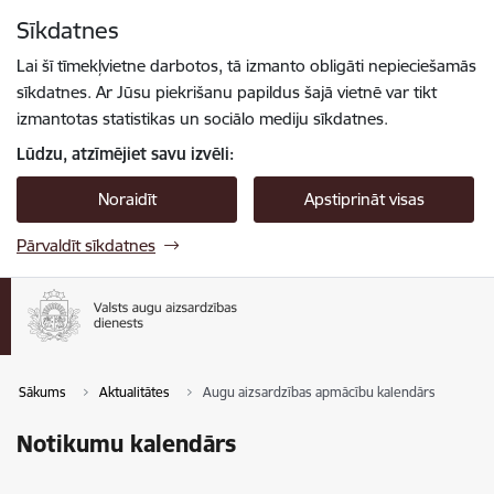
Pāriet uz lapas saturu
Sīkdatnes
Spied
lai meklētu
Enter
Lai šī tīmekļvietne darbotos, tā izmanto obligāti nepieciešamās
sīkdatnes. Ar Jūsu piekrišanu papildus šajā vietnē var tikt
izmantotas statistikas un sociālo mediju sīkdatnes.
Lūdzu, atzīmējiet savu izvēli:
Noraidīt
Apstiprināt visas
Pārvaldīt sīkdatnes
Sākums
Aktualitātes
Augu aizsardzības apmācību kalendārs
Notikumu kalendārs