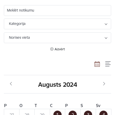
Meklēt notikumu
Kategorija
Norises vieta
Aizvērt
Augusts 2024
P
O
T
C
P
S
Sv
1
2
3
4
27
28
29