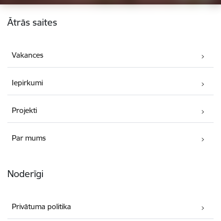
Kājene
Ātrās saites
Vakances
Iepirkumi
Projekti
Par mums
Noderīgi
Privātuma politika