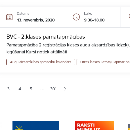
Datums
Laiks
13. novembris, 2020
9.30–18.00
BVC - 2.klases pamatapmācības
Pamatapmācība 2.reģistrācijas klases augu aizsardzības līdzekļu
iegūšanai Kursi notiek attālināti
Augu aizsardzības apmācību kalendārs
Otrās klases lietotāju apmācība
ana
…
3
4
5
301
jā lapa
pa
Lapa
Lapa
Lapa