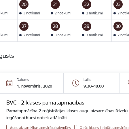
20
21
22
23
tikumi
3 notikumi
2 notikumi
2 notikumi
2 noti
27
28
29
30
tikumi
2 notikumi
3 notikumi
3 notikumi
2 noti
gusts
Datums
Laiks
1. novembris, 2020
9.30–18.00
BVC - 2.klases pamatapmācības
Pamatapmācība 2.reģistrācijas klases augu aizsardzības līdzekļu
iegūšanai Kursi notiek attālināti
Augu aizsardzības apmācību kalendārs
Otrās klases lietotāju apmācība