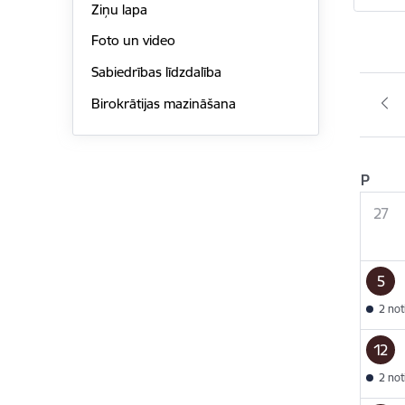
Ziņu lapa
Foto un video
Sabiedrības līdzdalība
Birokrātijas mazināšana
P
27
5
2 no
12
2 no