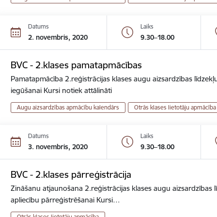
Datums
Laiks
2. novembris, 2020
9.30–18.00
BVC - 2.klases pamatapmācības
Pamatapmācība 2.reģistrācijas klases augu aizsardzības līdzekļu
iegūšanai Kursi notiek attālināti
Augu aizsardzības apmācību kalendārs
Otrās klases lietotāju apmācība
Datums
Laiks
3. novembris, 2020
9.30–18.00
BVC - 2.klases pārreģistrācija
Zināšanu atjaunošana 2.reģistrācijas klases augu aizsardzības lī
apliecību pārreģistrēšanai Kursi…
Otrās klases lietotāju apmācība