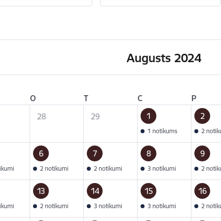
Augusts 2024
O
T
C
P
1
2
28
29
1 notikums
2 noti
6
7
8
9
tikumi
2 notikumi
2 notikumi
3 notikumi
2 noti
13
14
15
16
tikumi
2 notikumi
3 notikumi
3 notikumi
2 noti