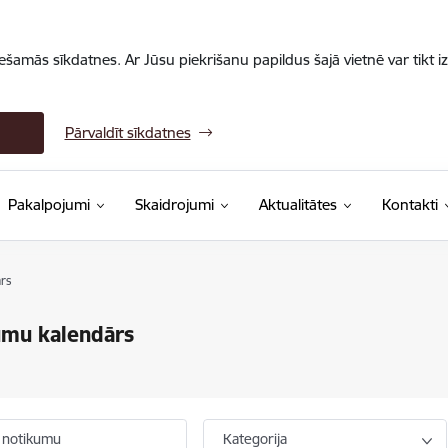
iešamās sīkdatnes. Ar Jūsu piekrišanu papildus šajā vietnē var tikt i
Pārvaldīt sīkdatnes
Pakalpojumi
Skaidrojumi
Aktualitātes
Kontakti
rs
umu kalendārs
 notikumu
Kategorija