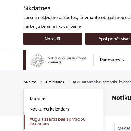
Pāriet uz lapas saturu
Sīkdatnes
Lai šī tīmekļvietne darbotos, tā izmanto obligāti nepiec
Lūdzu, atzīmējiet savu izvēli:
Noraidīt
Apstiprināt visas
Par mums
Sākums
Aktualitātes
Augu aizsardzības apmācību kalendā
Notik
Jaunumi
Notikumu kalendārs
Augu aizsardzības apmācību
kalendārs
Meklēt