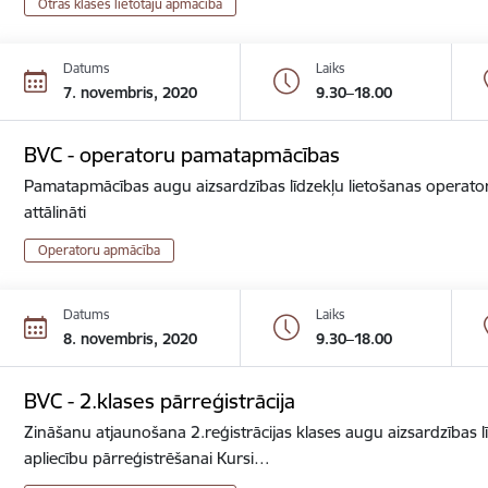
Otrās klases lietotāju apmācība
Datums
Laiks
7. novembris, 2020
9.30–18.00
BVC - operatoru pamatapmācības
Pamatapmācības augu aizsardzības līdzekļu lietošanas operator
attālināti
Operatoru apmācība
Datums
Laiks
8. novembris, 2020
9.30–18.00
BVC - 2.klases pārreģistrācija
Zināšanu atjaunošana 2.reģistrācijas klases augu aizsardzības lī
apliecību pārreģistrēšanai Kursi…