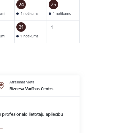
24
25
kumi
1 notikums
1 notikums
31
1
kumi
1 notikums
Atrašanās vieta
Biznesa Vadības Centrs
 profesionālo lietotāju apliecību