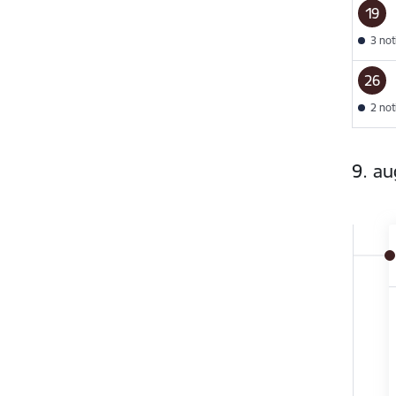
19
3 no
26
2 no
9. au