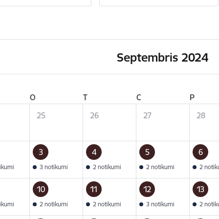
Septembris 2024
O
T
C
P
25
26
27
28
3
4
5
6
tikumi
3 notikumi
2 notikumi
2 notikumi
2 noti
10
11
12
13
tikumi
2 notikumi
2 notikumi
3 notikumi
2 noti