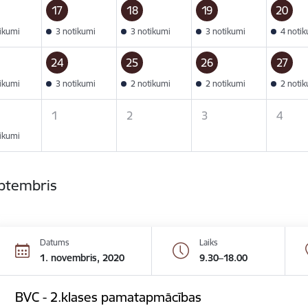
17
18
19
20
tikumi
3 notikumi
3 notikumi
3 notikumi
4 noti
24
25
26
27
tikumi
3 notikumi
2 notikumi
2 notikumi
2 noti
1
2
3
4
tikumi
eptembris
Datums
Laiks
1. novembris, 2020
9.30–18.00
BVC - 2.klases pamatapmācības