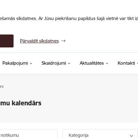
iešamās sīkdatnes. Ar Jūsu piekrišanu papildus šajā vietnē var tikt i
Pārvaldīt sīkdatnes
Pakalpojumi
Skaidrojumi
Aktualitātes
Kontakti
rs
umu kalendārs
 notikumu
Kategorija