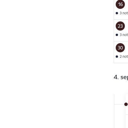
16
3 no
23
3 no
30
2 no
4. s