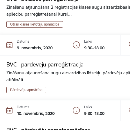
Zināšanu atjaunošana 2.reģistrācijas klases augu aizsardzības lī
apliecību pārreģistrēšanai Kursi…
Otrās klases lietotāju apmācība
Datums
Laiks
9. novembris, 2020
9.30–18.00
BVC - pārdevēju pārreģistrācija
Zināšanu atjaunošana augu aizsardzības līdzekļu pārdevēju apli
attālināti
Pārdevēju apmācība
Datums
Laiks
10. novembris, 2020
9.30–18.00
BVC - pārdevēju pamatapmācības