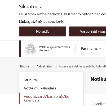
Pāriet uz lapas saturu
Sīkdatnes
Lai šī tīmekļvietne darbotos, tā izmanto obligāti nepiec
Lūdzu, atzīmējiet savu izvēli:
Noraidīt
Apstiprināt visas
Par mums
Sākums
Aktualitātes
Augu aizsardzības apmācību kalendā
Notik
Jaunumi
Notikumu kalendārs
Augu aizsardzības apmācību
kalendārs
Meklēt