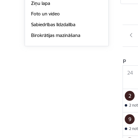
Ziņu lapa
Foto un video
Sabiedrības līdzdalība
Birokrātijas mazināšana
P
24
2
2 no
9
2 no