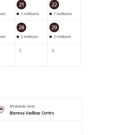
21
22
kumi
1 notikums
1 notikums
28
29
kumi
2 notikumi
2 notikumi
5
6
Atrašanās vieta
Biznesa Vadības Centrs