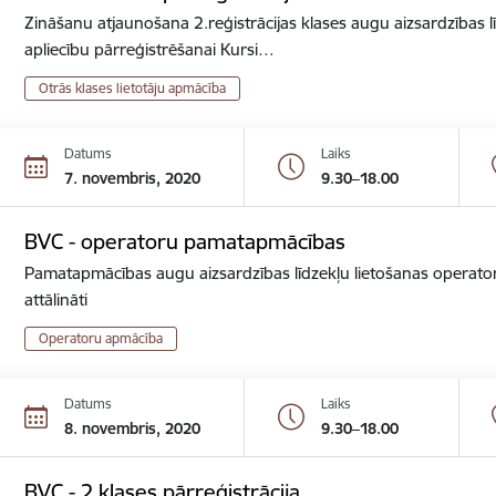
Zināšanu atjaunošana 2.reģistrācijas klases augu aizsardzības lī
apliecību pārreģistrēšanai Kursi…
Otrās klases lietotāju apmācība
Datums
Laiks
7. novembris, 2020
9.30–18.00
BVC - operatoru pamatapmācības
Pamatapmācības augu aizsardzības līdzekļu lietošanas operator
attālināti
Operatoru apmācība
Datums
Laiks
8. novembris, 2020
9.30–18.00
BVC - 2.klases pārreģistrācija