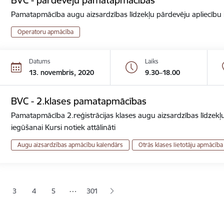
Pamatapmācība augu aizsardzības līdzekļu pārdevēju apliecību ie
Operatoru apmācība
Datums
Laiks
13. novembris, 2020
9.30–18.00
BVC - 2.klases pamatapmācības
Pamatapmācība 2.reģistrācijas klases augu aizsardzības līdzekļu
iegūšanai Kursi notiek attālināti
Augu aizsardzības apmācību kalendārs
Otrās klases lietotāju apmācība
ana
…
3
4
5
301
jā lapa
pa
Lapa
Lapa
Lapa