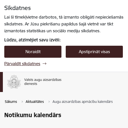
Pāriet uz lapas saturu
Sīkdatnes
Spied
lai meklētu
Enter
Lai šī tīmekļvietne darbotos, tā izmanto obligāti nepieciešamās
sīkdatnes. Ar Jūsu piekrišanu papildus šajā vietnē var tikt
izmantotas statistikas un sociālo mediju sīkdatnes.
Lūdzu, atzīmējiet savu izvēli:
Noraidīt
Apstiprināt visas
Pārvaldīt sīkdatnes
Sākums
Aktualitātes
Augu aizsardzības apmācību kalendārs
Notikumu kalendārs