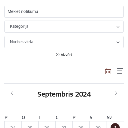
Meklēt notikumu
Kategorija
Norises vieta
Aizvērt
Septembris 2024
P
O
T
C
P
S
Sv
1
24
25
26
27
28
29