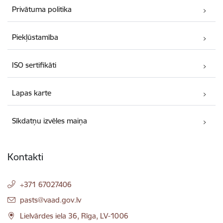
Privātuma politika
Piekļūstamība
ISO sertifikāti
Lapas karte
Sīkdatņu izvēles maiņa
Kontakti
+371 67027406
E-pasts:
pasts@vaad.gov.lv
Lielvārdes iela 36, Rīga, LV-1006