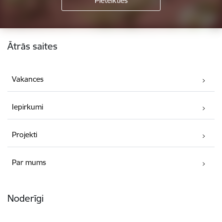
Kājene
Ātrās saites
Vakances
Iepirkumi
Projekti
Par mums
Noderīgi