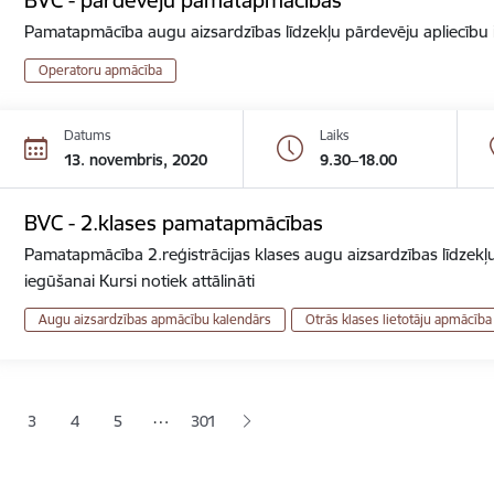
Pamatapmācība augu aizsardzības līdzekļu pārdevēju apliecību ie
Operatoru apmācība
Datums
Laiks
13. novembris, 2020
9.30–18.00
BVC - 2.klases pamatapmācības
Pamatapmācība 2.reģistrācijas klases augu aizsardzības līdzekļu
iegūšanai Kursi notiek attālināti
Augu aizsardzības apmācību kalendārs
Otrās klases lietotāju apmācība
ana
…
3
4
5
301
jā lapa
pa
Lapa
Lapa
Lapa