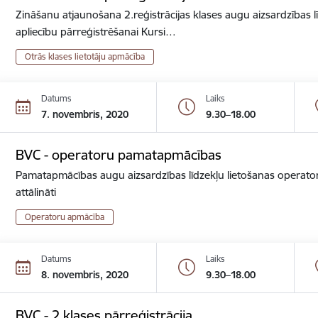
Zināšanu atjaunošana 2.reģistrācijas klases augu aizsardzības lī
apliecību pārreģistrēšanai Kursi…
Otrās klases lietotāju apmācība
Datums
Laiks
7. novembris, 2020
9.30–18.00
BVC - operatoru pamatapmācības
Pamatapmācības augu aizsardzības līdzekļu lietošanas operator
attālināti
Operatoru apmācība
Datums
Laiks
8. novembris, 2020
9.30–18.00
BVC - 2.klases pārreģistrācija