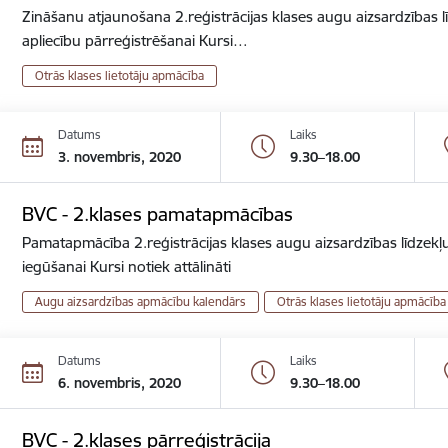
Zināšanu atjaunošana 2.reģistrācijas klases augu aizsardzības lī
apliecību pārreģistrēšanai Kursi…
Otrās klases lietotāju apmācība
Datums
Laiks
3. novembris, 2020
9.30–18.00
BVC - 2.klases pamatapmācības
Pamatapmācība 2.reģistrācijas klases augu aizsardzības līdzekļu
iegūšanai Kursi notiek attālināti
Augu aizsardzības apmācību kalendārs
Otrās klases lietotāju apmācība
Datums
Laiks
6. novembris, 2020
9.30–18.00
BVC - 2.klases pārreģistrācija