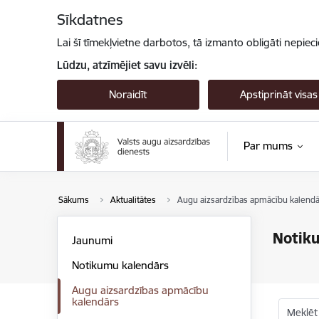
Pāriet uz lapas saturu
Sīkdatnes
Lai šī tīmekļvietne darbotos, tā izmanto obligāti nepiec
Lūdzu, atzīmējiet savu izvēli:
Noraidīt
Apstiprināt visas
Par mums
Sākums
Aktualitātes
Augu aizsardzības apmācību kalendā
Notik
Jaunumi
Notikumu kalendārs
Augu aizsardzības apmācību
kalendārs
Meklēt