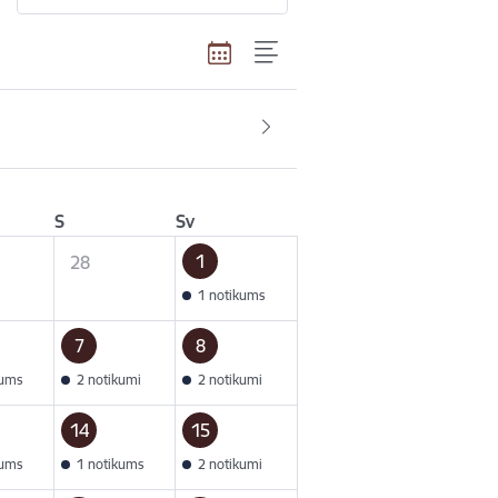
S
Sv
1
28
1 notikums
7
8
kums
2 notikumi
2 notikumi
14
15
kums
1 notikums
2 notikumi