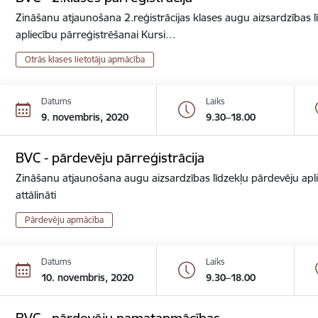
Zināšanu atjaunošana 2.reģistrācijas klases augu aizsardzības lī
apliecību pārreģistrēšanai Kursi…
Otrās klases lietotāju apmācība
Datums
Laiks
9. novembris, 2020
9.30–18.00
BVC - pārdevēju pārreģistrācija
Zināšanu atjaunošana augu aizsardzības līdzekļu pārdevēju apli
attālināti
Pārdevēju apmācība
Datums
Laiks
10. novembris, 2020
9.30–18.00
BVC - pārdevēju pamatapmācības