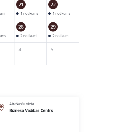
21
22
kumi
1 notikums
1 notikums
28
29
kums
2 notikumi
2 notikumi
4
5
Atrašanās vieta
Biznesa Vadības Centrs