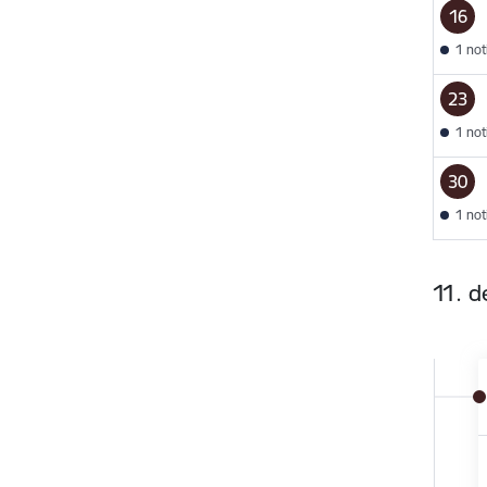
16
1 no
23
1 no
30
1 no
11. 