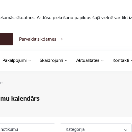
iešamās sīkdatnes. Ar Jūsu piekrišanu papildus šajā vietnē var tikt i
Pārvaldīt sīkdatnes
Pakalpojumi
Skaidrojumi
Aktualitātes
Kontakti
rs
umu kalendārs
 notikumu
Kategorija