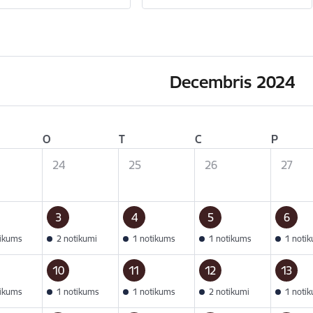
Decembris 2024
O
T
C
P
24
25
26
27
3
4
5
6
tikums
2 notikumi
1 notikums
1 notikums
1 noti
10
11
12
13
tikums
1 notikums
1 notikums
2 notikumi
1 noti