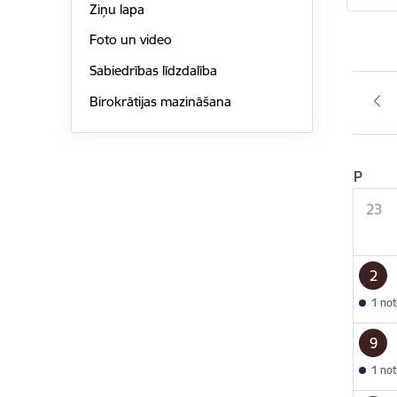
Ziņu lapa
Foto un video
Sabiedrības līdzdalība
Birokrātijas mazināšana
P
23
2
1 no
9
1 no