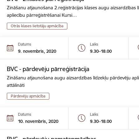
Zināšanu atjaunošana 2.reģistrācijas klases augu aizsardzības lī
apliecību pārreģistrēšanai Kursi…
Otrās klases lietotāju apmācība
Datums
Laiks
9. novembris, 2020
9.30–18.00
BVC - pārdevēju pārreģistrācija
Zināšanu atjaunošana augu aizsardzības līdzekļu pārdevēju apli
attālināti
Pārdevēju apmācība
Datums
Laiks
10. novembris, 2020
9.30–18.00
BVC - pārdevēju pamatapmācības