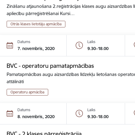
Zināšanu atjaunošana 2.reģistrācijas klases augu aizsardzības lī
apliecību pārreģistrēšanai Kursi…
Otrās klases lietotāju apmācība
Datums
Laiks
7. novembris, 2020
9.30–18.00
BVC - operatoru pamatapmācības
Pamatapmācības augu aizsardzības līdzekļu lietošanas operator
attālināti
Operatoru apmācība
Datums
Laiks
8. novembris, 2020
9.30–18.00
BVC - 2.klases pārreģistrācija