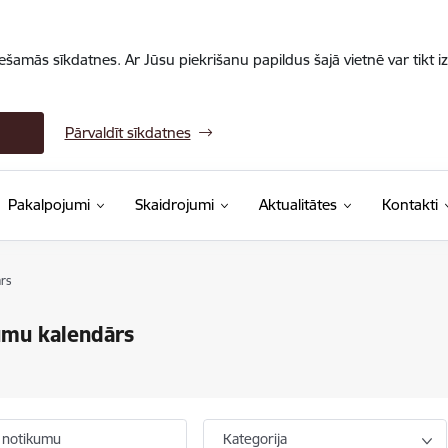
iešamās sīkdatnes. Ar Jūsu piekrišanu papildus šajā vietnē var tikt i
Pārvaldīt sīkdatnes
Pakalpojumi
Skaidrojumi
Aktualitātes
Kontakti
rs
umu kalendārs
 notikumu
Kategorija