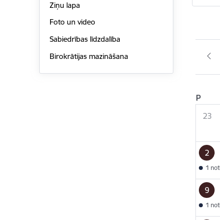
Ziņu lapa
Foto un video
Sabiedrības līdzdalība
Birokrātijas mazināšana
P
23
2
1 no
9
1 no