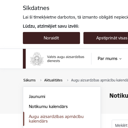
Pāriet uz lapas saturu
Sīkdatnes
Lai šī tīmekļvietne darbotos, tā izmanto obligāti nepiec
Lūdzu, atzīmējiet savu izvēli:
Noraidīt
Apstiprināt visas
Par mums
Sākums
Aktualitātes
Augu aizsardzības apmācību kalendā
Notik
Jaunumi
Notikumu kalendārs
Augu aizsardzības apmācību
kalendārs
Meklēt