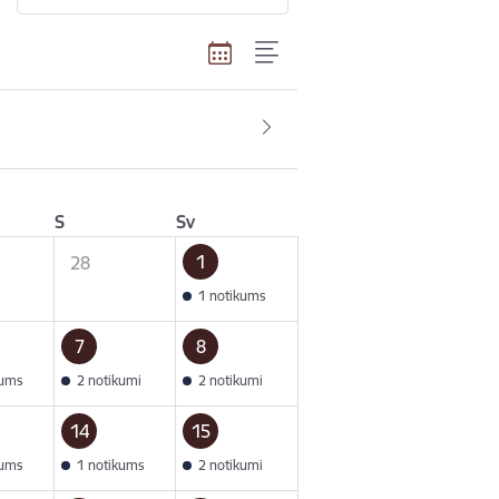
S
Sv
1
28
1 notikums
7
8
kums
2 notikumi
2 notikumi
14
15
kums
1 notikums
2 notikumi