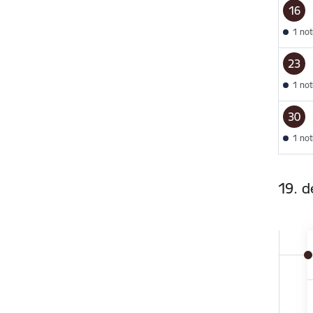
16
1 no
23
1 no
30
1 no
19. 