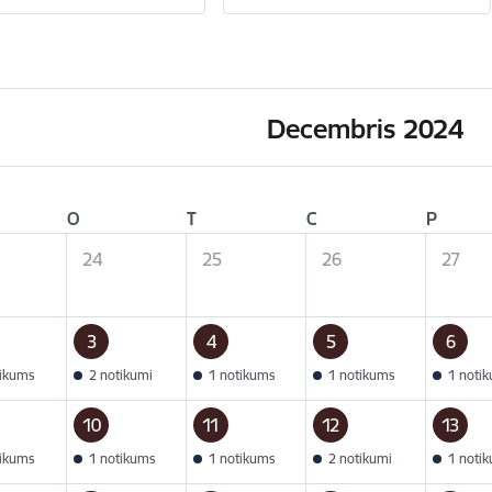
Decembris 2024
O
T
C
P
24
25
26
27
3
4
5
6
tikums
2 notikumi
1 notikums
1 notikums
1 noti
10
11
12
13
tikums
1 notikums
1 notikums
2 notikumi
1 noti