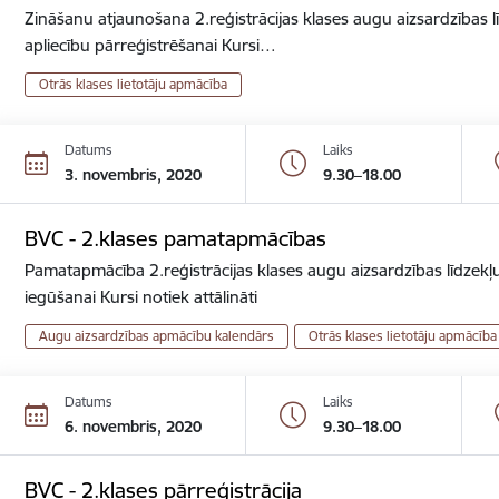
Zināšanu atjaunošana 2.reģistrācijas klases augu aizsardzības lī
apliecību pārreģistrēšanai Kursi…
Otrās klases lietotāju apmācība
Datums
Laiks
3. novembris, 2020
9.30–18.00
BVC - 2.klases pamatapmācības
Pamatapmācība 2.reģistrācijas klases augu aizsardzības līdzekļu
iegūšanai Kursi notiek attālināti
Augu aizsardzības apmācību kalendārs
Otrās klases lietotāju apmācība
Datums
Laiks
6. novembris, 2020
9.30–18.00
BVC - 2.klases pārreģistrācija