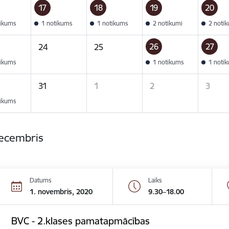
17
18
19
20
tikums
1 notikums
1 notikums
2 notikumi
2 noti
26
27
24
25
tikums
1 notikums
1 noti
31
1
2
3
tikums
decembris
Datums
Laiks
1. novembris, 2020
9.30–18.00
BVC - 2.klases pamatapmācības