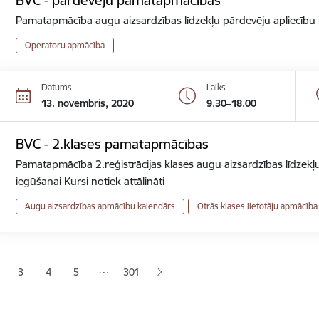
Pamatapmācība augu aizsardzības līdzekļu pārdevēju apliecību ie
Operatoru apmācība
Datums
Laiks
13. novembris, 2020
9.30–18.00
BVC - 2.klases pamatapmācības
Pamatapmācība 2.reģistrācijas klases augu aizsardzības līdzekļu
iegūšanai Kursi notiek attālināti
Augu aizsardzības apmācību kalendārs
Otrās klases lietotāju apmācība
ana
…
3
4
5
301
jā lapa
pa
Lapa
Lapa
Lapa