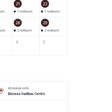
21
22
kumi
1 notikums
1 notikums
28
29
kums
2 notikumi
2 notikumi
4
5
Atrašanās vieta
Biznesa Vadības Centrs