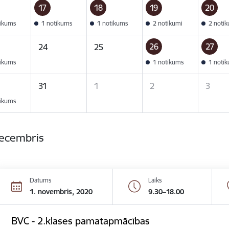
17
18
19
20
tikums
1 notikums
1 notikums
2 notikumi
2 noti
26
27
24
25
tikums
1 notikums
1 noti
31
1
2
3
tikums
decembris
Datums
Laiks
1. novembris, 2020
9.30–18.00
BVC - 2.klases pamatapmācības