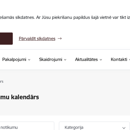
iešamās sīkdatnes. Ar Jūsu piekrišanu papildus šajā vietnē var tikt i
Pārvaldīt sīkdatnes
Pakalpojumi
Skaidrojumi
Aktualitātes
Kontakti
rs
umu kalendārs
 notikumu
Kategorija