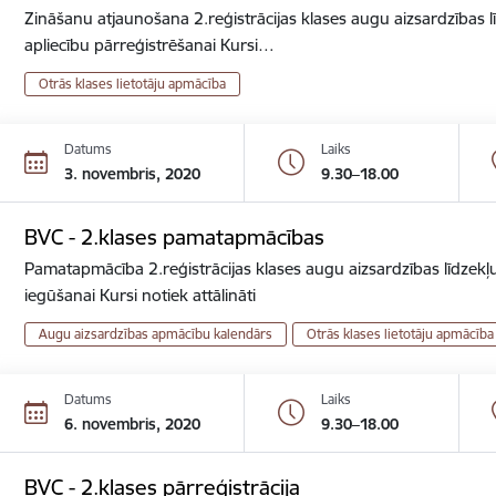
Zināšanu atjaunošana 2.reģistrācijas klases augu aizsardzības lī
apliecību pārreģistrēšanai Kursi…
Otrās klases lietotāju apmācība
Datums
Laiks
3. novembris, 2020
9.30–18.00
BVC - 2.klases pamatapmācības
Pamatapmācība 2.reģistrācijas klases augu aizsardzības līdzekļu
iegūšanai Kursi notiek attālināti
Augu aizsardzības apmācību kalendārs
Otrās klases lietotāju apmācība
Datums
Laiks
6. novembris, 2020
9.30–18.00
BVC - 2.klases pārreģistrācija