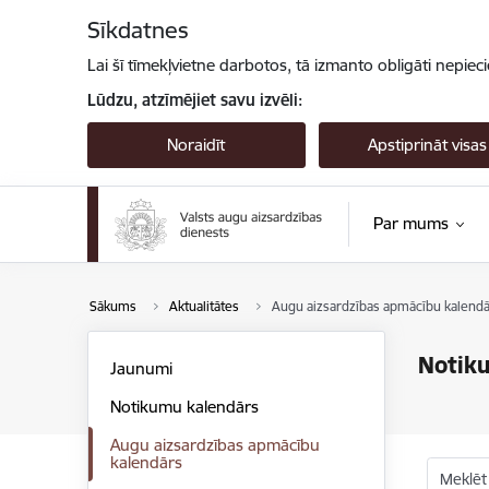
Pāriet uz lapas saturu
Sīkdatnes
Lai šī tīmekļvietne darbotos, tā izmanto obligāti nepiec
Lūdzu, atzīmējiet savu izvēli:
Noraidīt
Apstiprināt visas
Par mums
Sākums
Aktualitātes
Augu aizsardzības apmācību kalendā
Notik
Jaunumi
Notikumu kalendārs
Augu aizsardzības apmācību
kalendārs
Meklēt