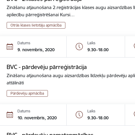
Zināšanu atjaunošana 2.reģistrācijas klases augu aizsardzības lī
apliecību pārreģistrēšanai Kursi…
Otrās klases lietotāju apmācība
Datums
Laiks
9. novembris, 2020
9.30–18.00
BVC - pārdevēju pārreģistrācija
Zināšanu atjaunošana augu aizsardzības līdzekļu pārdevēju apli
attālināti
Pārdevēju apmācība
Datums
Laiks
10. novembris, 2020
9.30–18.00
BVC - pārdevēju pamatapmācības