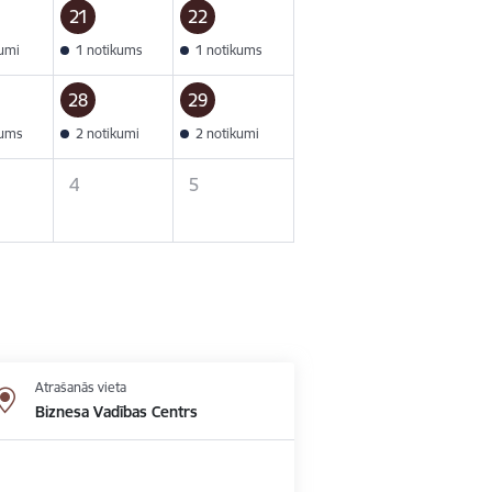
21
22
kumi
1 notikums
1 notikums
28
29
kums
2 notikumi
2 notikumi
4
5
Atrašanās vieta
Biznesa Vadības Centrs