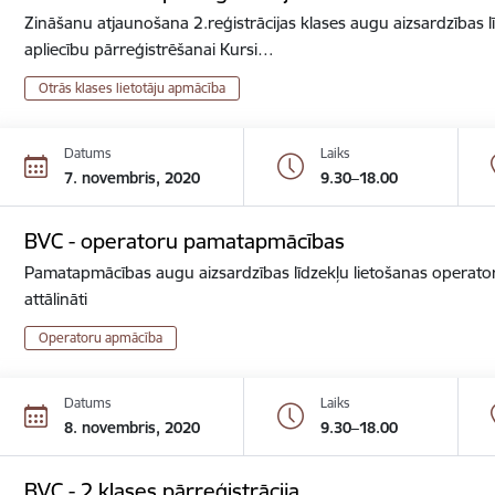
Zināšanu atjaunošana 2.reģistrācijas klases augu aizsardzības lī
apliecību pārreģistrēšanai Kursi…
Otrās klases lietotāju apmācība
Datums
Laiks
7. novembris, 2020
9.30–18.00
BVC - operatoru pamatapmācības
Pamatapmācības augu aizsardzības līdzekļu lietošanas operator
attālināti
Operatoru apmācība
Datums
Laiks
8. novembris, 2020
9.30–18.00
BVC - 2.klases pārreģistrācija