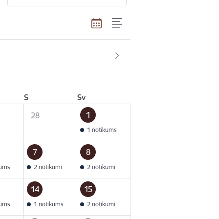
S
Sv
1
28
1 notikums
7
8
kums
2 notikumi
2 notikumi
14
15
kums
1 notikums
2 notikumi