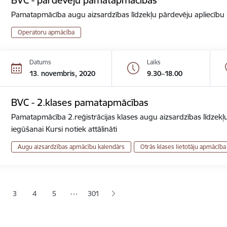
Pamatapmācība augu aizsardzības līdzekļu pārdevēju apliecību ie
Operatoru apmācība
Datums
Laiks
13. novembris, 2020
9.30–18.00
BVC - 2.klases pamatapmācības
Pamatapmācība 2.reģistrācijas klases augu aizsardzības līdzekļu
iegūšanai Kursi notiek attālināti
Augu aizsardzības apmācību kalendārs
Otrās klases lietotāju apmācība
ana
…
3
4
5
301
jā lapa
pa
Lapa
Lapa
Lapa