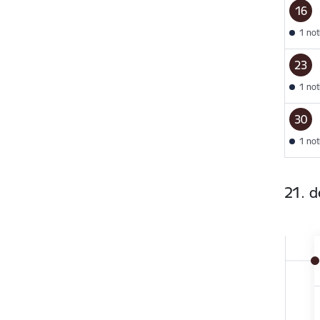
16
1 no
23
1 no
30
1 no
21. 