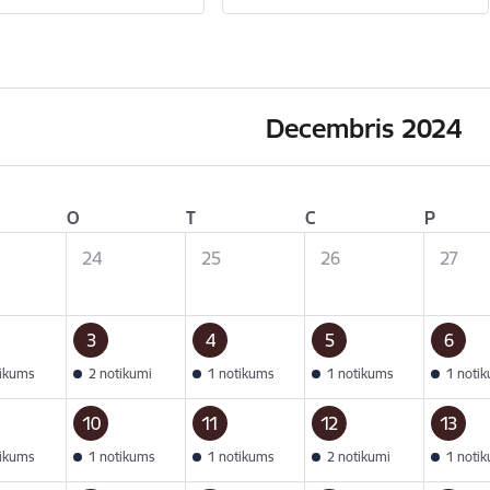
Decembris 2024
O
T
C
P
24
25
26
27
3
4
5
6
tikums
2 notikumi
1 notikums
1 notikums
1 noti
10
11
12
13
tikums
1 notikums
1 notikums
2 notikumi
1 noti