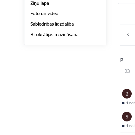
Ziņu lapa
Foto un video
Sabiedrības līdzdalība
Birokrātijas mazināšana
P
23
2
1 no
9
1 no