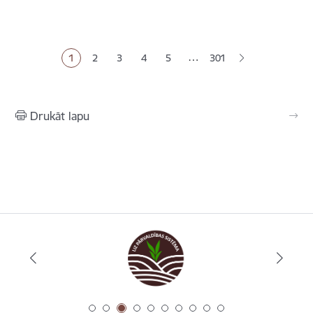
Lapošana
…
1
2
3
4
5
301
Pašreizējā lapa
Lapa
Lapa
Lapa
Lapa
Drukāt lapu