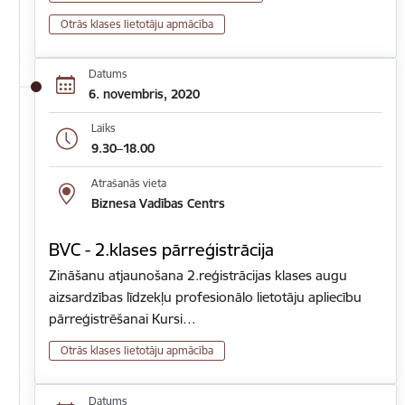
Otrās klases lietotāju apmācība
Datums
6. novembris, 2020
Laiks
9.30–18.00
Atrašanās vieta
Biznesa Vadības Centrs
BVC - 2.klases pārreģistrācija
Zināšanu atjaunošana 2.reģistrācijas klases augu
aizsardzības līdzekļu profesionālo lietotāju apliecību
pārreģistrēšanai Kursi…
Otrās klases lietotāju apmācība
Datums