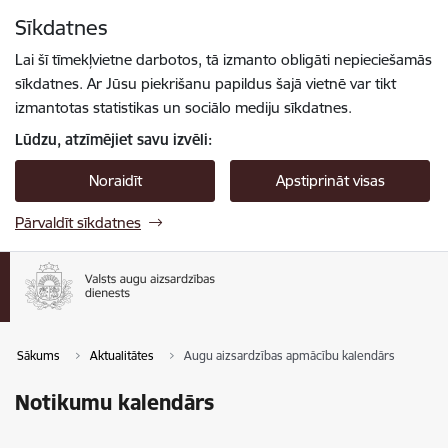
Pāriet uz lapas saturu
Sīkdatnes
Spied
lai meklētu
Enter
Lai šī tīmekļvietne darbotos, tā izmanto obligāti nepieciešamās
sīkdatnes. Ar Jūsu piekrišanu papildus šajā vietnē var tikt
izmantotas statistikas un sociālo mediju sīkdatnes.
Lūdzu, atzīmējiet savu izvēli:
Noraidīt
Apstiprināt visas
Pārvaldīt sīkdatnes
Sākums
Aktualitātes
Augu aizsardzības apmācību kalendārs
Notikumu kalendārs