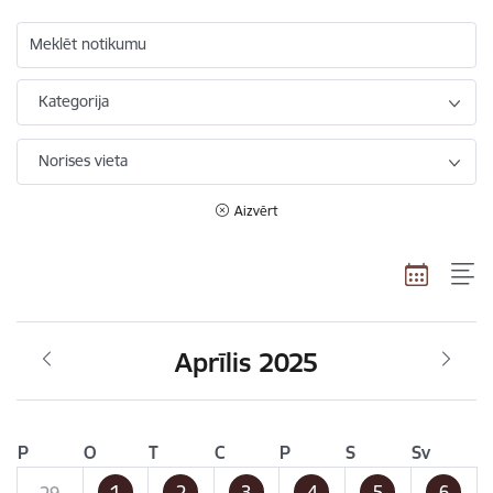
Meklēt notikumu
Kategorija
Norises vieta
Aizvērt
Aprīlis 2025
P
O
T
C
P
S
Sv
1
2
3
4
5
6
29