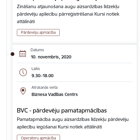
Zināšanu atjaunošana augu aizsardzības līdzekļu
pārdevēju apliecību pārreģistrēšanai Kursi notiek
attālināti
Pārdevēju apmācība
Datums
10. novembris, 2020
Laiks
9.30–18.00
Atrašanās vieta
Biznesa Vadības Centrs
BVC - pārdevēju pamatapmācības
Pamatapmācība augu aizsardzības līdzekļu pārdevēju
apliecību iegūšanai Kursi notiek attālināti
Operatoru apmācība