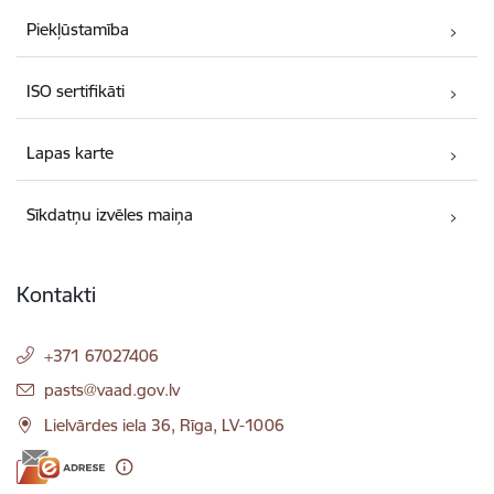
Piekļūstamība
ISO sertifikāti
Lapas karte
Sīkdatņu izvēles maiņa
Kontakti
+371 67027406
E-pasts:
pasts@vaad.gov.lv
Lielvārdes iela 36, Rīga, LV-1006