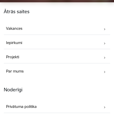
Kājene
Ātrās saites
Vakances
Iepirkumi
Projekti
Par mums
Noderīgi
Privātuma politika