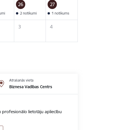
26
27
kumi
2 notikumi
1 notikums
3
4
Atrašanās vieta
Biznesa Vadības Centrs
 profesionālo lietotāju apliecību