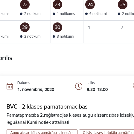
22
23
24
25
tikums
2 notikumi
1 notikums
6 notikumi
2 noti
29
30
1
2
tikumi
2 notikumi
3 notikumi
rīlis
Datums
Laiks
1. novembris, 2020
9.30–18.00
BVC - 2.klases pamatapmācības
Pamatapmācība 2.reģistrācijas klases augu aizsardzības līdzekļu
iegūšanai Kursi notiek attālināti
Augu aizsardzības apmācību kalendārs
Otrās klases lietotāju apmācība