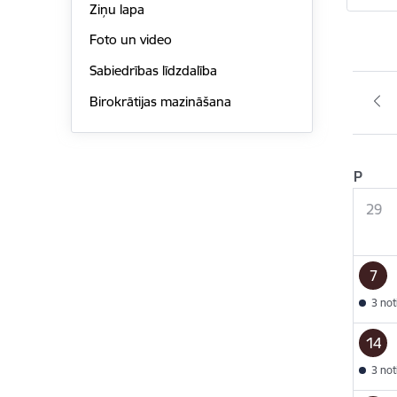
Ziņu lapa
Foto un video
Sabiedrības līdzdalība
Birokrātijas mazināšana
P
29
7
3 no
14
3 no