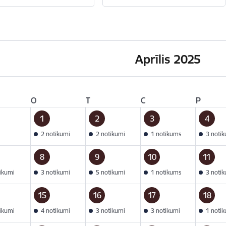
Aprīlis 2025
O
T
C
P
1
2
3
4
2 notikumi
2 notikumi
1 notikums
3 noti
8
9
10
11
tikumi
3 notikumi
5 notikumi
1 notikums
3 noti
15
16
17
18
tikumi
4 notikumi
3 notikumi
3 notikumi
1 noti