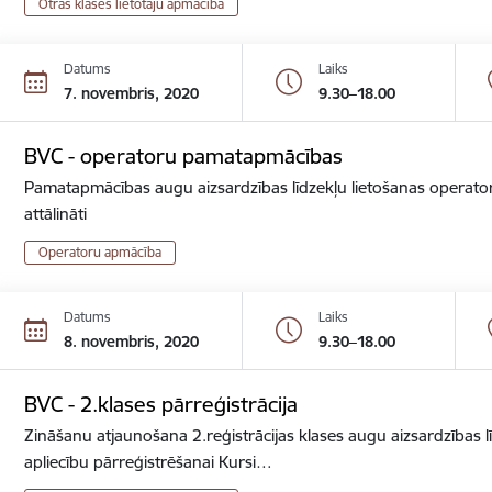
Otrās klases lietotāju apmācība
Datums
Laiks
7. novembris, 2020
9.30–18.00
BVC - operatoru pamatapmācības
Pamatapmācības augu aizsardzības līdzekļu lietošanas operator
attālināti
Operatoru apmācība
Datums
Laiks
8. novembris, 2020
9.30–18.00
BVC - 2.klases pārreģistrācija
Zināšanu atjaunošana 2.reģistrācijas klases augu aizsardzības lī
apliecību pārreģistrēšanai Kursi…