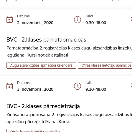
Datums
Laiks
2. novembris, 2020
9.30–18.00
BVC - 2.klases pamatapmācības
Pamatapmācība 2.reģistrācijas klases augu aizsardzības līdzekļu
iegūšanai Kursi notiek attālināti
Augu aizsardzības apmācību kalendārs
Otrās klases lietotāju apmācība
Datums
Laiks
3. novembris, 2020
9.30–18.00
BVC - 2.klases pārreģistrācija
Zināšanu atjaunošana 2.reģistrācijas klases augu aizsardzības lī
apliecību pārreģistrēšanai Kursi…
Otrās klases lietotāju apmācība