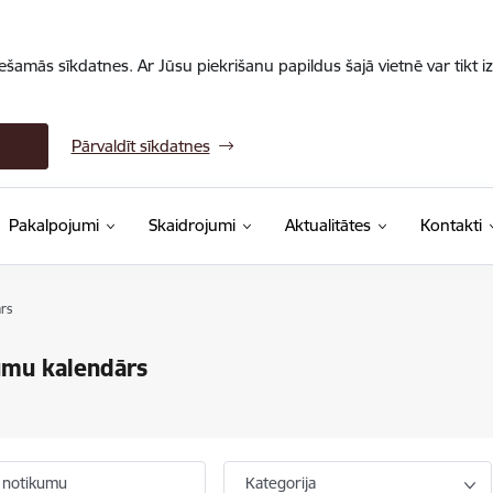
iešamās sīkdatnes. Ar Jūsu piekrišanu papildus šajā vietnē var tikt i
Pārvaldīt sīkdatnes
Pakalpojumi
Skaidrojumi
Aktualitātes
Kontakti
rs
umu kalendārs
 notikumu
Kategorija