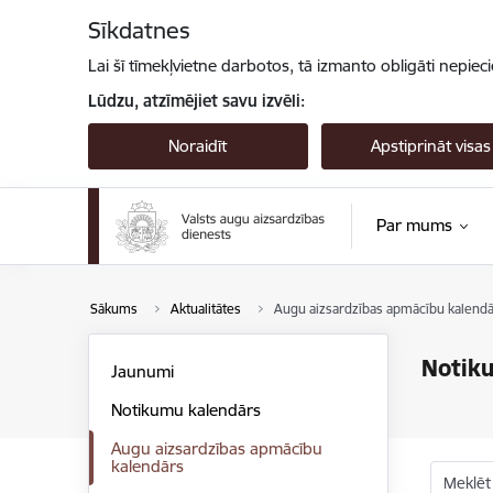
Pāriet uz lapas saturu
Sīkdatnes
Lai šī tīmekļvietne darbotos, tā izmanto obligāti nepiec
Lūdzu, atzīmējiet savu izvēli:
Noraidīt
Apstiprināt visas
Par mums
Sākums
Aktualitātes
Augu aizsardzības apmācību kalendā
Notik
Jaunumi
Notikumu kalendārs
Augu aizsardzības apmācību
kalendārs
Meklēt