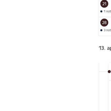
21
1 no
28
3 no
13. ap