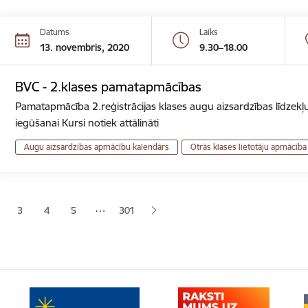
Datums
Laiks
13. novembris, 2020
9.30–18.00
BVC - 2.klases pamatapmācības
Pamatapmācība 2.reģistrācijas klases augu aizsardzības līdzekļu
iegūšanai Kursi notiek attālināti
Augu aizsardzības apmācību kalendārs
Otrās klases lietotāju apmācība
ana
…
3
4
5
301
jā lapa
pa
Lapa
Lapa
Lapa