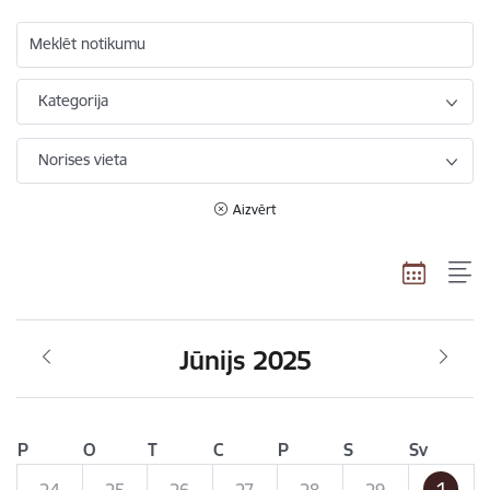
Meklēt notikumu
Kategorija
Norises vieta
Aizvērt
Jūnijs 2025
P
O
T
C
P
S
Sv
1
24
25
26
27
28
29