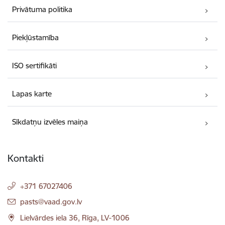
Privātuma politika
Piekļūstamība
ISO sertifikāti
Lapas karte
Sīkdatņu izvēles maiņa
Kontakti
+371 67027406
E-pasts:
pasts@vaad.gov.lv
Lielvārdes iela 36, Rīga, LV-1006