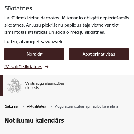
Pāriet uz lapas saturu
Sīkdatnes
Spied
lai meklētu
Enter
Lai šī tīmekļvietne darbotos, tā izmanto obligāti nepieciešamās
sīkdatnes. Ar Jūsu piekrišanu papildus šajā vietnē var tikt
izmantotas statistikas un sociālo mediju sīkdatnes.
Lūdzu, atzīmējiet savu izvēli:
Noraidīt
Apstiprināt visas
Pārvaldīt sīkdatnes
Sākums
Aktualitātes
Augu aizsardzības apmācību kalendārs
Notikumu kalendārs