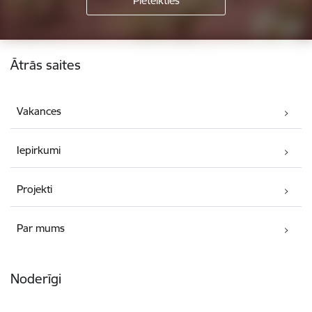
Kājene
Ātrās saites
Vakances
Iepirkumi
Projekti
Par mums
Noderīgi