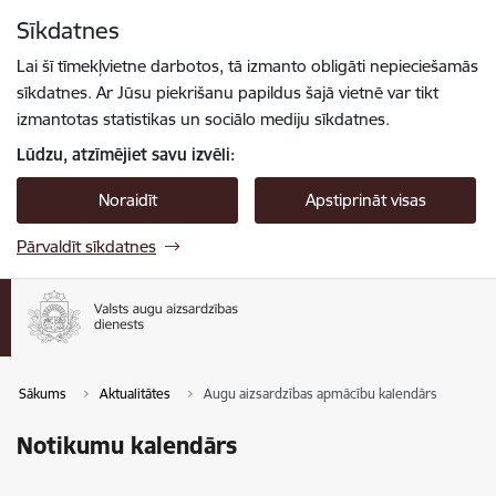
Pāriet uz lapas saturu
Sīkdatnes
Spied
lai meklētu
Enter
Lai šī tīmekļvietne darbotos, tā izmanto obligāti nepieciešamās
sīkdatnes. Ar Jūsu piekrišanu papildus šajā vietnē var tikt
izmantotas statistikas un sociālo mediju sīkdatnes.
Lūdzu, atzīmējiet savu izvēli:
Noraidīt
Apstiprināt visas
Pārvaldīt sīkdatnes
Sākums
Aktualitātes
Augu aizsardzības apmācību kalendārs
Notikumu kalendārs