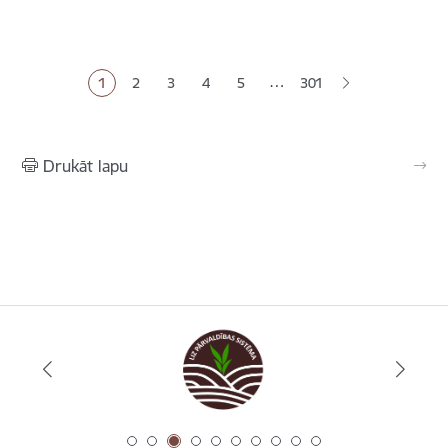
Lapošana
…
1
2
3
4
5
301
Pašreizējā lapa
Lapa
Lapa
Lapa
Lapa
Drukāt lapu