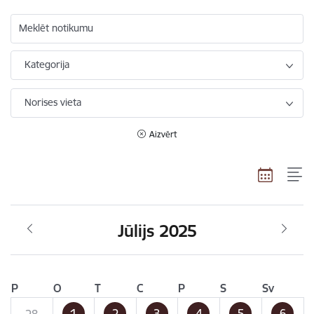
Meklēt notikumu
Kategorija
Norises vieta
Aizvērt
Jūlijs 2025
P
O
T
C
P
S
Sv
1
2
3
4
5
6
28