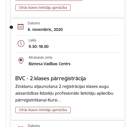
Otrās klases lietotāju apmācība
Datums
6. novembris, 2020
Laiks
9.30–18.00
Atrašanās vieta
Biznesa Vadības Centrs
BVC - 2.klases pārreģistrācija
Zināšanu atjaunošana 2.reģistrācijas klases augu
aizsardzības līdzekļu profesionālo lietotāju apliecību
pārreģistrēšanai Kursi…
Otrās klases lietotāju apmācība
Datums