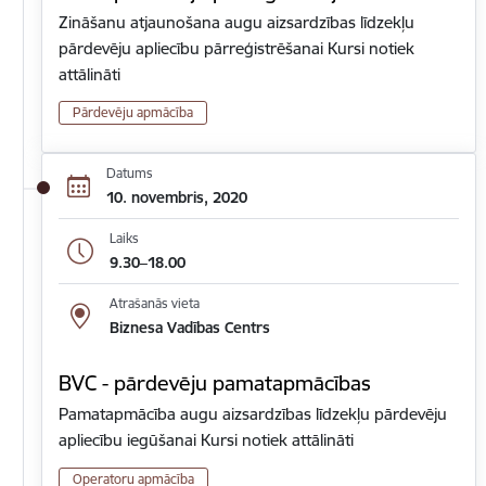
Zināšanu atjaunošana augu aizsardzības līdzekļu
pārdevēju apliecību pārreģistrēšanai Kursi notiek
attālināti
Pārdevēju apmācība
Datums
10. novembris, 2020
Laiks
9.30–18.00
Atrašanās vieta
Biznesa Vadības Centrs
BVC - pārdevēju pamatapmācības
Pamatapmācība augu aizsardzības līdzekļu pārdevēju
apliecību iegūšanai Kursi notiek attālināti
Operatoru apmācība