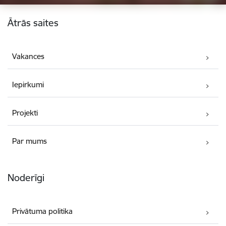
Kājene
Ātrās saites
Vakances
Iepirkumi
Projekti
Par mums
Noderīgi
Privātuma politika