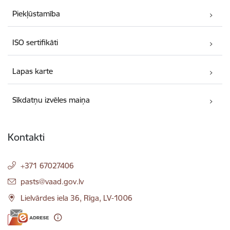
Piekļūstamība
ISO sertifikāti
Lapas karte
Sīkdatņu izvēles maiņa
Kontakti
+371 67027406
E-pasts:
pasts@vaad.gov.lv
Lielvārdes iela 36, Rīga, LV-1006