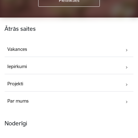
Kājene
Ātrās saites
Vakances
Iepirkumi
Projekti
Par mums
Noderīgi