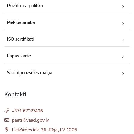
Privātuma politika
Piekļūstamība
ISO sertifikāti
Lapas karte
Sīkdatņu izvēles maiņa
Kontakti
+371 67027406
E-pasts:
pasts@vaad.gov.lv
Lielvārdes iela 36, Rīga, LV-1006