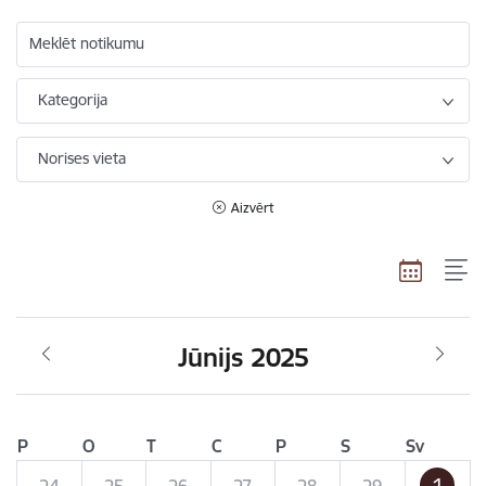
Meklēt notikumu
Kategorija
Norises vieta
Aizvērt
Jūnijs 2025
P
O
T
C
P
S
Sv
1
24
25
26
27
28
29