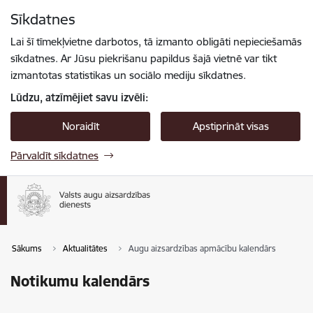
Pāriet uz lapas saturu
Sīkdatnes
Spied
lai meklētu
Enter
Lai šī tīmekļvietne darbotos, tā izmanto obligāti nepieciešamās
sīkdatnes. Ar Jūsu piekrišanu papildus šajā vietnē var tikt
izmantotas statistikas un sociālo mediju sīkdatnes.
Lūdzu, atzīmējiet savu izvēli:
Noraidīt
Apstiprināt visas
Pārvaldīt sīkdatnes
Sākums
Aktualitātes
Augu aizsardzības apmācību kalendārs
Notikumu kalendārs