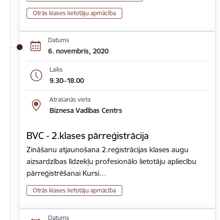
Otrās klases lietotāju apmācība
Datums
6. novembris, 2020
Laiks
9.30–18.00
Atrašanās vieta
Biznesa Vadības Centrs
BVC - 2.klases pārreģistrācija
Zināšanu atjaunošana 2.reģistrācijas klases augu
aizsardzības līdzekļu profesionālo lietotāju apliecību
pārreģistrēšanai Kursi…
Otrās klases lietotāju apmācība
Datums