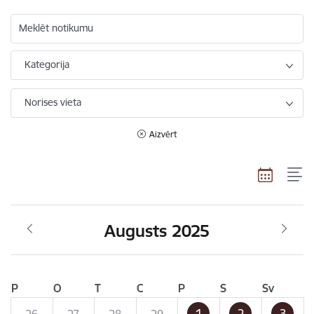
Meklēt notikumu
Kategorija
Norises vieta
Aizvērt
Augusts 2025
P
O
T
C
P
S
Sv
1
2
3
26
27
28
29