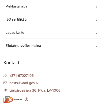
Piekļūstamība
ISO sertifikāti
Lapas karte
Sīkdatņu izvēles maiņa
Kontakti
+371 67027406
E-pasts:
pasts@vaad.gov.lv
Lielvārdes iela 36, Rīga, LV-1006