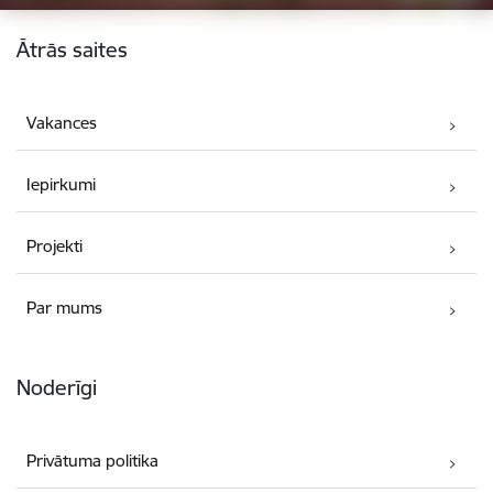
Kājene
Ātrās saites
Vakances
Iepirkumi
Projekti
Par mums
Noderīgi
Privātuma politika