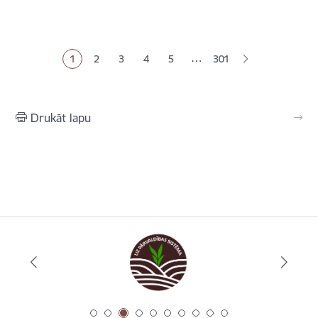
Lapošana
…
1
2
3
4
5
301
Pašreizējā lapa
Lapa
Lapa
Lapa
Lapa
Drukāt lapu