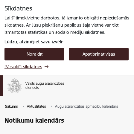
Pāriet uz lapas saturu
Sīkdatnes
Spied
lai meklētu
Enter
Lai šī tīmekļvietne darbotos, tā izmanto obligāti nepieciešamās
sīkdatnes. Ar Jūsu piekrišanu papildus šajā vietnē var tikt
izmantotas statistikas un sociālo mediju sīkdatnes.
Lūdzu, atzīmējiet savu izvēli:
Noraidīt
Apstiprināt visas
Pārvaldīt sīkdatnes
Sākums
Aktualitātes
Augu aizsardzības apmācību kalendārs
Notikumu kalendārs