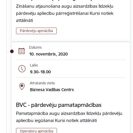
Zināšanu atjaunošana augu aizsardzības līdzekļu
pārdevēju apliecību pārreģistrēšanai Kursi notiek
attālināti
Pārdevēju apmācība
Datums
10. novembris, 2020
Laiks
9.30–18.00
Atrašanās vieta
Biznesa Vadības Centrs
BVC - pārdevēju pamatapmācības
Pamatapmācība augu aizsardzības līdzekļu pārdevēju
apliecību iegūšanai Kursi notiek attālināti
Operatoru apmācība