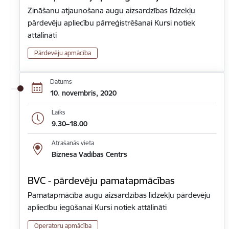
Zināšanu atjaunošana augu aizsardzības līdzekļu
pārdevēju apliecību pārreģistrēšanai Kursi notiek
attālināti
Pārdevēju apmācība
Datums
10. novembris, 2020
Laiks
9.30–18.00
Atrašanās vieta
Biznesa Vadības Centrs
BVC - pārdevēju pamatapmācības
Pamatapmācība augu aizsardzības līdzekļu pārdevēju
apliecību iegūšanai Kursi notiek attālināti
Operatoru apmācība