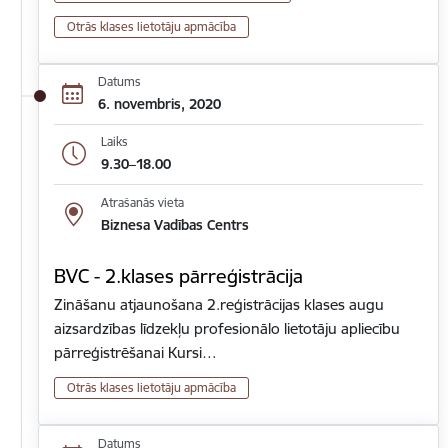
Otrās klases lietotāju apmācība
Datums
6. novembris, 2020
Laiks
9.30–18.00
Atrašanās vieta
Biznesa Vadības Centrs
BVC - 2.klases pārreģistrācija
Zināšanu atjaunošana 2.reģistrācijas klases augu
aizsardzības līdzekļu profesionālo lietotāju apliecību
pārreģistrēšanai Kursi…
Otrās klases lietotāju apmācība
Datums