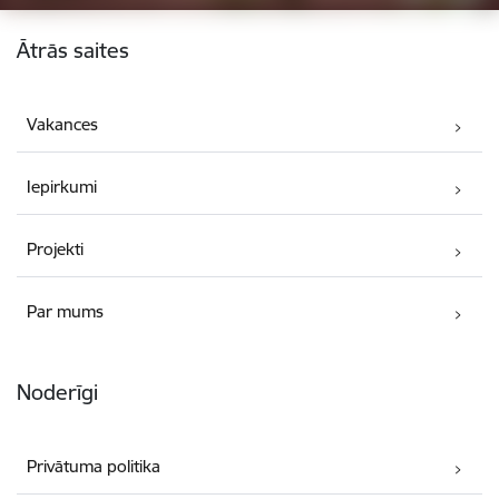
Kājene
Ātrās saites
Vakances
Iepirkumi
Projekti
Par mums
Noderīgi
Privātuma politika