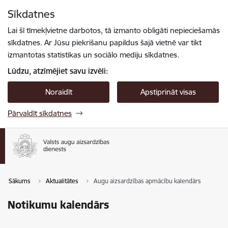
Pāriet uz lapas saturu
Sīkdatnes
Spied
lai meklētu
Enter
Lai šī tīmekļvietne darbotos, tā izmanto obligāti nepieciešamās
sīkdatnes. Ar Jūsu piekrišanu papildus šajā vietnē var tikt
izmantotas statistikas un sociālo mediju sīkdatnes.
Lūdzu, atzīmējiet savu izvēli:
Noraidīt
Apstiprināt visas
Pārvaldīt sīkdatnes
Sākums
Aktualitātes
Augu aizsardzības apmācību kalendārs
Notikumu kalendārs