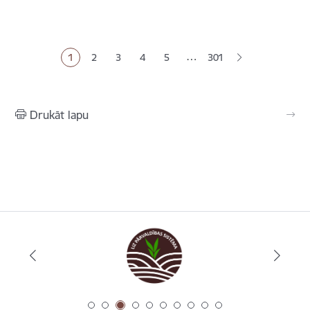
Lapošana
…
1
2
3
4
5
301
Pašreizējā lapa
Lapa
Lapa
Lapa
Lapa
Drukāt lapu