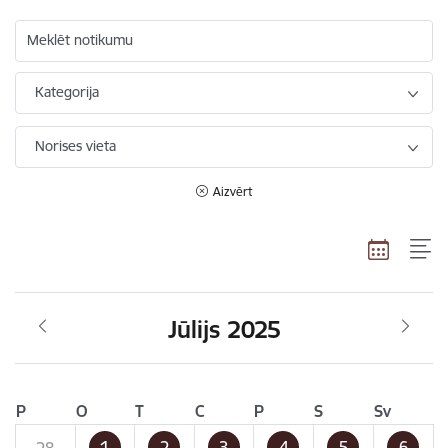
Meklēt notikumu
Kategorija
Norises vieta
Aizvērt
Jūlijs 2025
P
O
T
C
P
S
Sv
1
2
3
4
5
6
28