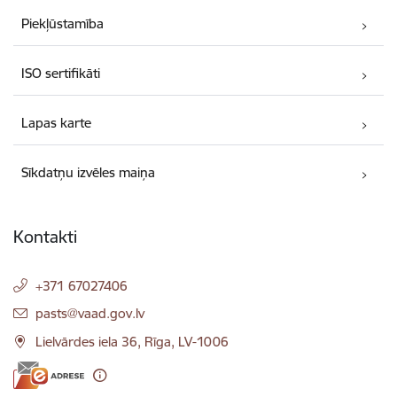
Piekļūstamība
ISO sertifikāti
Lapas karte
Sīkdatņu izvēles maiņa
Kontakti
+371 67027406
E-pasts:
pasts@vaad.gov.lv
Lielvārdes iela 36, Rīga, LV-1006