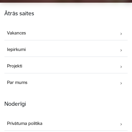
Kājene
Ātrās saites
Vakances
Iepirkumi
Projekti
Par mums
Noderīgi
Privātuma politika