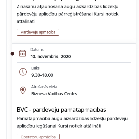
Zināšanu atjaunošana augu aizsardzības līdzekļu
pārdevēju apliecību pārreģistrēšanai Kursi notiek
attālināti
Pārdevēju apmācība
Datums
10. novembris, 2020
Laiks
9.30–18.00
Atrašanās vieta
Biznesa Vadības Centrs
BVC - pārdevēju pamatapmācības
Pamatapmācība augu aizsardzības līdzekļu pārdevēju
apliecību iegūšanai Kursi notiek attālināti
Operatoru apmācība