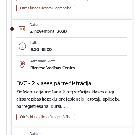
Otrās klases lietotāju apmācība
Datums
6. novembris, 2020
Laiks
9.30–18.00
Atrašanās vieta
Biznesa Vadības Centrs
BVC - 2.klases pārreģistrācija
Zināšanu atjaunošana 2.reģistrācijas klases augu
aizsardzības līdzekļu profesionālo lietotāju apliecību
pārreģistrēšanai Kursi…
Otrās klases lietotāju apmācība
Datums