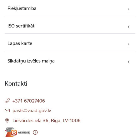
Piekļūstamība
ISO sertifikāti
Lapas karte
Sīkdatņu izvēles maiņa
Kontakti
+371 67027406
E-pasts:
pasts@vaad.gov.lv
Lielvārdes iela 36, Rīga, LV-1006