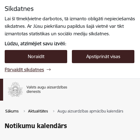
Pāriet uz lapas saturu
Sīkdatnes
Spied
lai meklētu
Enter
Lai šī tīmekļvietne darbotos, tā izmanto obligāti nepieciešamās
sīkdatnes. Ar Jūsu piekrišanu papildus šajā vietnē var tikt
izmantotas statistikas un sociālo mediju sīkdatnes.
Lūdzu, atzīmējiet savu izvēli:
Noraidīt
Apstiprināt visas
Pārvaldīt sīkdatnes
Sākums
Aktualitātes
Augu aizsardzības apmācību kalendārs
Notikumu kalendārs