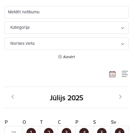
Meklēt notikumu
Kategorija
Norises vieta
Aizvērt
Jūlijs 2025
P
O
T
C
P
S
Sv
1
2
3
4
5
6
28