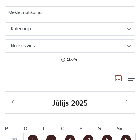
Meklēt notikumu
Kategorija
Norises vieta
Aizvērt
Jūlijs 2025
P
O
T
C
P
S
Sv
1
2
3
4
5
6
28