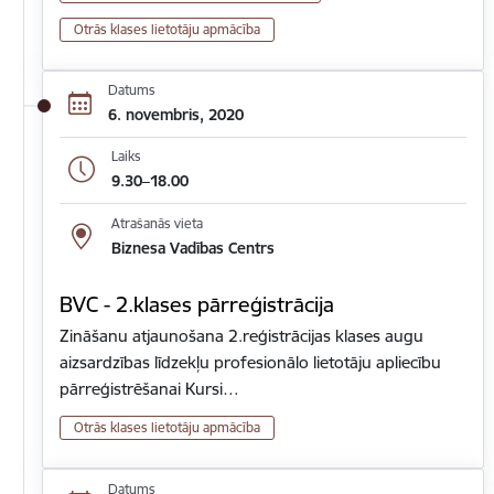
Otrās klases lietotāju apmācība
Datums
6. novembris, 2020
Laiks
9.30–18.00
Atrašanās vieta
Biznesa Vadības Centrs
BVC - 2.klases pārreģistrācija
Zināšanu atjaunošana 2.reģistrācijas klases augu
aizsardzības līdzekļu profesionālo lietotāju apliecību
pārreģistrēšanai Kursi…
Otrās klases lietotāju apmācība
Datums