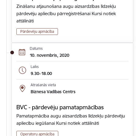
Zināšanu atjaunošana augu aizsardzības līdzekļu
pārdevēju apliecību pārreģistrēšanai Kursi notiek
attālināti
Pārdevēju apmācība
Datums
10. novembris, 2020
Laiks
9.30–18.00
Atrašanās vieta
Biznesa Vadības Centrs
BVC - pārdevēju pamatapmācības
Pamatapmācība augu aizsardzības līdzekļu pārdevēju
apliecību iegūšanai Kursi notiek attālināti
Operatoru apmācība