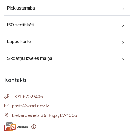
Piekļūstamība
ISO sertifikāti
Lapas karte
Sīkdatņu izvēles maiņa
Kontakti
+371 67027406
E-pasts:
pasts@vaad.gov.lv
Lielvārdes iela 36, Rīga, LV-1006