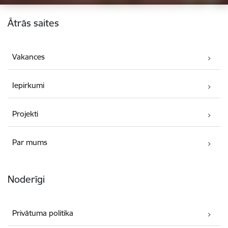
Kājene
Ātrās saites
Vakances
Iepirkumi
Projekti
Par mums
Noderīgi
Privātuma politika