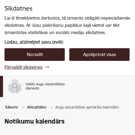
Pāriet uz lapas saturu
Sīkdatnes
Spied
lai meklētu
Enter
Lai šī tīmekļvietne darbotos, tā izmanto obligāti nepieciešamās
sīkdatnes. Ar Jūsu piekrišanu papildus šajā vietnē var tikt
izmantotas statistikas un sociālo mediju sīkdatnes.
Lūdzu, atzīmējiet savu izvēli:
Noraidīt
Apstiprināt visas
Pārvaldīt sīkdatnes
Sākums
Aktualitātes
Augu aizsardzības apmācību kalendārs
Notikumu kalendārs