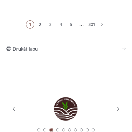
Lapošana
…
1
2
3
4
5
301
Pašreizējā lapa
Lapa
Lapa
Lapa
Lapa
Drukāt lapu