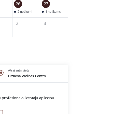
26
27
2 notikumi
1 notikums
2
3
Atrašanās vieta
Biznesa Vadības Centrs
 profesionālo lietotāju apliecību