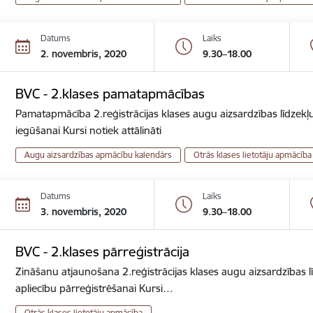
Datums
Laiks
2. novembris, 2020
9.30–18.00
BVC - 2.klases pamatapmācības
Pamatapmācība 2.reģistrācijas klases augu aizsardzības līdzekļu
iegūšanai Kursi notiek attālināti
Augu aizsardzības apmācību kalendārs
Otrās klases lietotāju apmācība
Datums
Laiks
3. novembris, 2020
9.30–18.00
BVC - 2.klases pārreģistrācija
Zināšanu atjaunošana 2.reģistrācijas klases augu aizsardzības lī
apliecību pārreģistrēšanai Kursi…
Otrās klases lietotāju apmācība