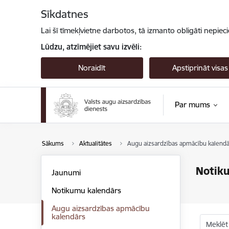
Pāriet uz lapas saturu
Sīkdatnes
Lai šī tīmekļvietne darbotos, tā izmanto obligāti nepiec
Lūdzu, atzīmējiet savu izvēli:
Noraidīt
Apstiprināt visas
Par mums
Sākums
Aktualitātes
Augu aizsardzības apmācību kalendā
Notik
Jaunumi
Notikumu kalendārs
Augu aizsardzības apmācību
kalendārs
Meklēt