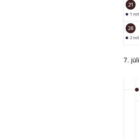
21
1 no
28
2 no
7. jūl