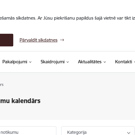
iešamās sīkdatnes. Ar Jūsu piekrišanu papildus šajā vietnē var tikt i
Pārvaldīt sīkdatnes
Pakalpojumi
Skaidrojumi
Aktualitātes
Kontakti
rs
umu kalendārs
 notikumu
Kategorija