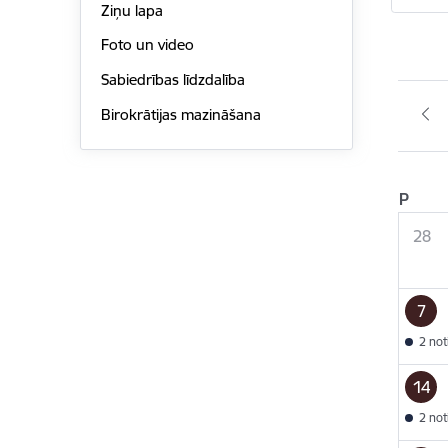
Ziņu lapa
Foto un video
Sabiedrības līdzdalība
Birokrātijas mazināšana
P
28
7
2 no
14
2 no