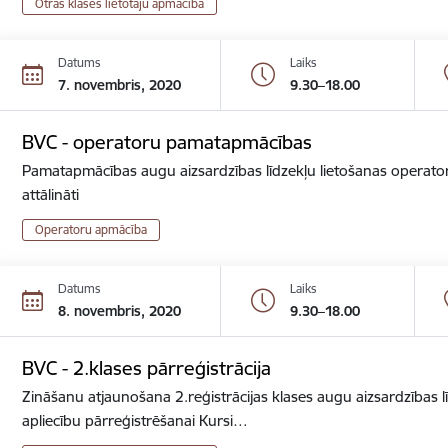
Otrās klases lietotāju apmācība
Datums
Laiks
7. novembris, 2020
9.30–18.00
BVC - operatoru pamatapmācības
Pamatapmācības augu aizsardzības līdzekļu lietošanas operator
attālināti
Operatoru apmācība
Datums
Laiks
8. novembris, 2020
9.30–18.00
BVC - 2.klases pārreģistrācija
Zināšanu atjaunošana 2.reģistrācijas klases augu aizsardzības lī
apliecību pārreģistrēšanai Kursi…