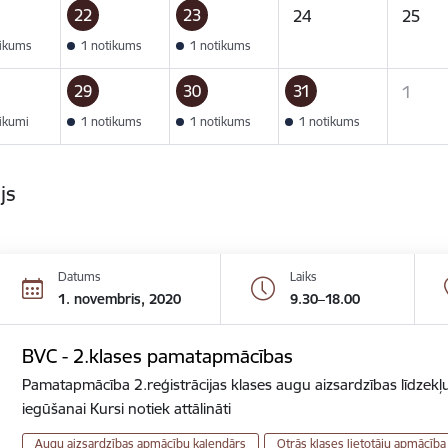
22
23
24
25
tikums
1 notikums
1 notikums
29
30
31
1
tikumi
1 notikums
1 notikums
1 notikums
ijs
Datums
Laiks
1. novembris, 2020
9.30–18.00
BVC - 2.klases pamatapmācības
Pamatapmācība 2.reģistrācijas klases augu aizsardzības līdzekļu
iegūšanai Kursi notiek attālināti
Augu aizsardzības apmācību kalendārs
Otrās klases lietotāju apmācība