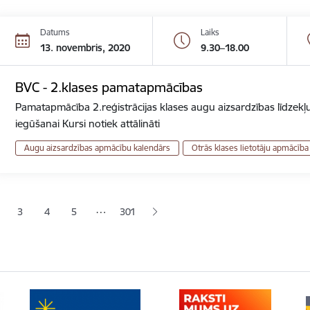
Datums
Laiks
13. novembris, 2020
9.30–18.00
BVC - 2.klases pamatapmācības
Pamatapmācība 2.reģistrācijas klases augu aizsardzības līdzekļu
iegūšanai Kursi notiek attālināti
Augu aizsardzības apmācību kalendārs
Otrās klases lietotāju apmācība
ana
…
3
4
5
301
jā lapa
pa
Lapa
Lapa
Lapa