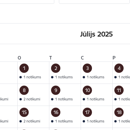
Jūlijs 2025
O
T
C
P
1
2
3
4
1 notikums
1 notikums
1 notikums
1 noti
8
9
10
11
tikumi
2 notikumi
1 notikums
1 notikums
1 noti
15
16
17
18
tikumi
2 notikumi
1 notikums
1 notikums
1 noti