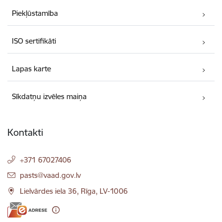
Piekļūstamība
ISO sertifikāti
Lapas karte
Sīkdatņu izvēles maiņa
Kontakti
+371 67027406
E-pasts:
pasts@vaad.gov.lv
Lielvārdes iela 36, Rīga, LV-1006