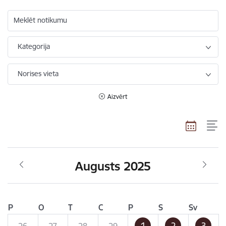
Meklēt notikumu
Kategorija
Norises vieta
Aizvērt
Augusts 2025
P
O
T
C
P
S
Sv
1
2
3
26
27
28
29