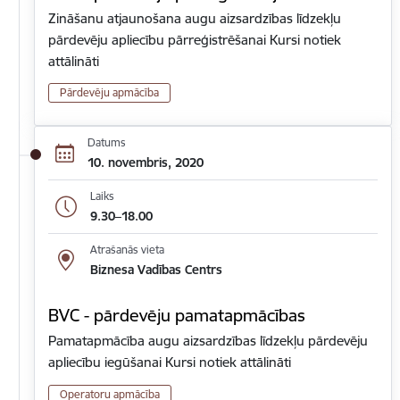
Zināšanu atjaunošana augu aizsardzības līdzekļu
pārdevēju apliecību pārreģistrēšanai Kursi notiek
attālināti
Pārdevēju apmācība
Datums
10. novembris, 2020
Laiks
9.30–18.00
Atrašanās vieta
Biznesa Vadības Centrs
BVC - pārdevēju pamatapmācības
Pamatapmācība augu aizsardzības līdzekļu pārdevēju
apliecību iegūšanai Kursi notiek attālināti
Operatoru apmācība