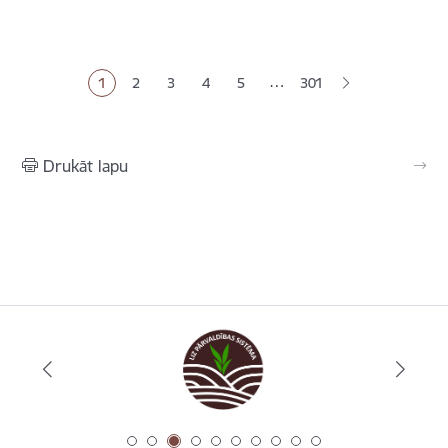
Lapošana
…
1
2
3
4
5
301
Pašreizējā lapa
Lapa
Lapa
Lapa
Lapa
Drukāt lapu