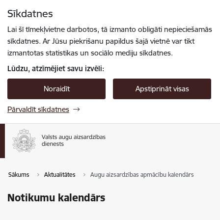
Pāriet uz lapas saturu
Sīkdatnes
Spied
lai meklētu
Enter
Lai šī tīmekļvietne darbotos, tā izmanto obligāti nepieciešamās
sīkdatnes. Ar Jūsu piekrišanu papildus šajā vietnē var tikt
izmantotas statistikas un sociālo mediju sīkdatnes.
Lūdzu, atzīmējiet savu izvēli:
Noraidīt
Apstiprināt visas
Pārvaldīt sīkdatnes
Sākums
Aktualitātes
Augu aizsardzības apmācību kalendārs
Notikumu kalendārs