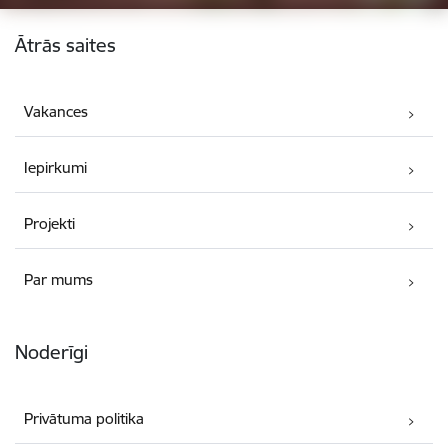
Kājene
Ātrās saites
Vakances
Iepirkumi
Projekti
Par mums
Noderīgi
Privātuma politika