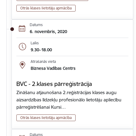
Otrās klases lietotāju apmācība
Datums
6. novembris, 2020
Laiks
9.30–18.00
Atrašanās vieta
Biznesa Vadības Centrs
BVC - 2.klases pārreģistrācija
Zināšanu atjaunošana 2.reģistrācijas klases augu
aizsardzības līdzekļu profesionālo lietotāju apliecību
pārreģistrēšanai Kursi…
Otrās klases lietotāju apmācība
Datums