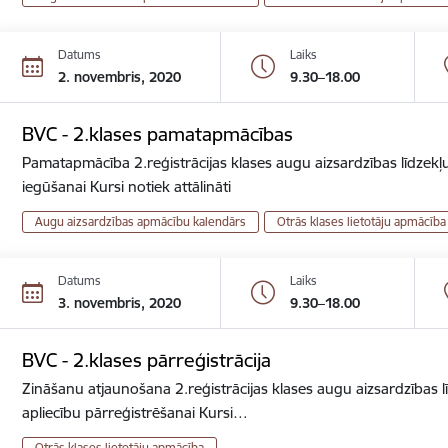
Datums
Laiks
2. novembris, 2020
9.30–18.00
BVC - 2.klases pamatapmācības
Pamatapmācība 2.reģistrācijas klases augu aizsardzības līdzekļu
iegūšanai Kursi notiek attālināti
Augu aizsardzības apmācību kalendārs
Otrās klases lietotāju apmācība
Datums
Laiks
3. novembris, 2020
9.30–18.00
BVC - 2.klases pārreģistrācija
Zināšanu atjaunošana 2.reģistrācijas klases augu aizsardzības lī
apliecību pārreģistrēšanai Kursi…
Otrās klases lietotāju apmācība