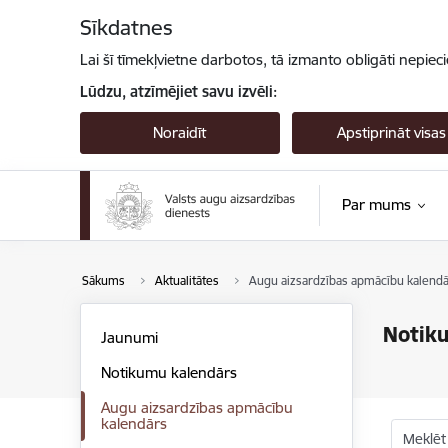
Pāriet uz lapas saturu
Sīkdatnes
Lai šī tīmekļvietne darbotos, tā izmanto obligāti nepiec
Lūdzu, atzīmējiet savu izvēli:
Noraidīt
Apstiprināt visas
Par mums
Sākums
Aktualitātes
Augu aizsardzības apmācību kalendā
Notik
Jaunumi
Notikumu kalendārs
Augu aizsardzības apmācību
kalendārs
Meklēt