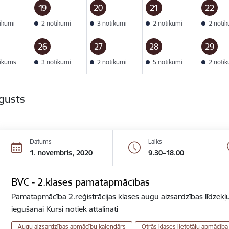
19
20
21
22
tikumi
2 notikumi
3 notikumi
2 notikumi
2 noti
26
27
28
29
tikums
3 notikumi
2 notikumi
5 notikumi
2 noti
gusts
Datums
Laiks
1. novembris, 2020
9.30–18.00
BVC - 2.klases pamatapmācības
Pamatapmācība 2.reģistrācijas klases augu aizsardzības līdzekļu
iegūšanai Kursi notiek attālināti
Augu aizsardzības apmācību kalendārs
Otrās klases lietotāju apmācība