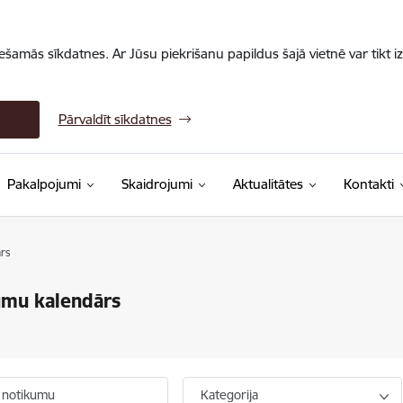
iešamās sīkdatnes. Ar Jūsu piekrišanu papildus šajā vietnē var tikt i
Pārvaldīt sīkdatnes
Pakalpojumi
Skaidrojumi
Aktualitātes
Kontakti
rs
umu kalendārs
 notikumu
Kategorija