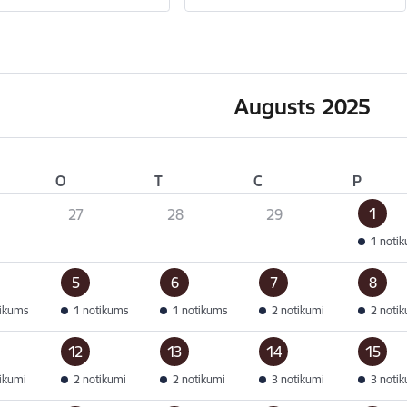
Augusts 2025
O
T
C
P
1
27
28
29
1 noti
5
6
7
8
tikums
1 notikums
1 notikums
2 notikumi
2 noti
12
13
14
15
tikumi
2 notikumi
2 notikumi
3 notikumi
3 noti