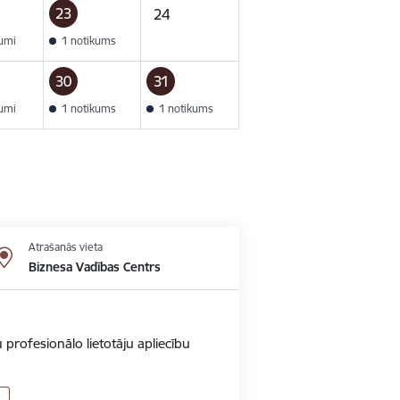
23
24
kumi
1 notikums
30
31
kumi
1 notikums
1 notikums
Atrašanās vieta
Biznesa Vadības Centrs
 profesionālo lietotāju apliecību