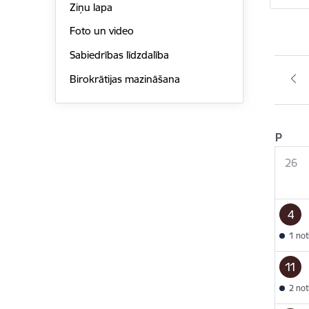
Ziņu lapa
Foto un video
Sabiedrības līdzdalība
Birokrātijas mazināšana
P
26
4
1 no
11
2 no