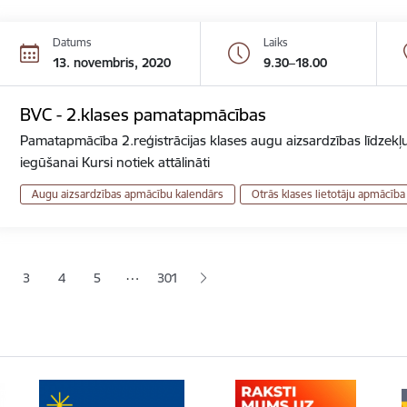
Datums
Laiks
13. novembris, 2020
9.30–18.00
BVC - 2.klases pamatapmācības
Pamatapmācība 2.reģistrācijas klases augu aizsardzības līdzekļu
iegūšanai Kursi notiek attālināti
Augu aizsardzības apmācību kalendārs
Otrās klases lietotāju apmācība
ana
…
3
4
5
301
jā lapa
pa
Lapa
Lapa
Lapa