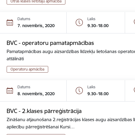
Otrās klases lietotāju apmācība
Datums
Laiks
7. novembris, 2020
9.30–18.00
BVC - operatoru pamatapmācības
Pamatapmācības augu aizsardzības līdzekļu lietošanas operator
attālināti
Operatoru apmācība
Datums
Laiks
8. novembris, 2020
9.30–18.00
BVC - 2.klases pārreģistrācija
Zināšanu atjaunošana 2.reģistrācijas klases augu aizsardzības lī
apliecību pārreģistrēšanai Kursi…