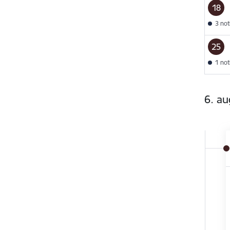
18
3 no
25
1 no
6. au