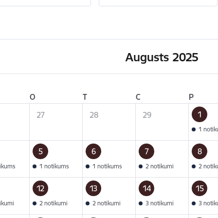
Augusts 2025
O
T
C
P
1
27
28
29
1 noti
5
6
7
8
tikums
1 notikums
1 notikums
2 notikumi
2 noti
12
13
14
15
tikumi
2 notikumi
2 notikumi
3 notikumi
3 noti