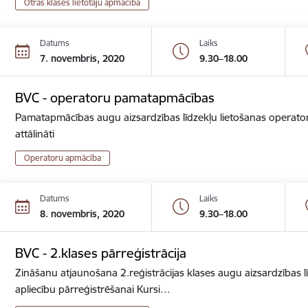
Otrās klases lietotāju apmācība
Datums
Laiks
7. novembris, 2020
9.30–18.00
BVC - operatoru pamatapmācības
Pamatapmācības augu aizsardzības līdzekļu lietošanas operator
attālināti
Operatoru apmācība
Datums
Laiks
8. novembris, 2020
9.30–18.00
BVC - 2.klases pārreģistrācija
Zināšanu atjaunošana 2.reģistrācijas klases augu aizsardzības lī
apliecību pārreģistrēšanai Kursi…