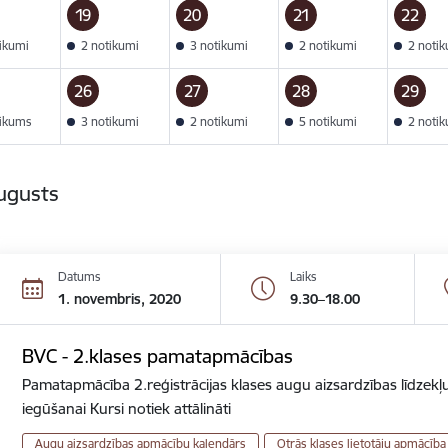
19
20
21
22
tikumi
2 notikumi
3 notikumi
2 notikumi
2 noti
26
27
28
29
tikums
3 notikumi
2 notikumi
5 notikumi
2 noti
ugusts
Datums
Laiks
1. novembris, 2020
9.30–18.00
BVC - 2.klases pamatapmācības
Pamatapmācība 2.reģistrācijas klases augu aizsardzības līdzekļu
iegūšanai Kursi notiek attālināti
Augu aizsardzības apmācību kalendārs
Otrās klases lietotāju apmācība