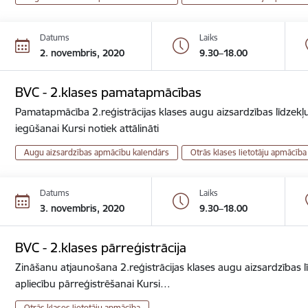
Datums
Laiks
2. novembris, 2020
9.30–18.00
BVC - 2.klases pamatapmācības
Pamatapmācība 2.reģistrācijas klases augu aizsardzības līdzekļu
iegūšanai Kursi notiek attālināti
Augu aizsardzības apmācību kalendārs
Otrās klases lietotāju apmācība
Datums
Laiks
3. novembris, 2020
9.30–18.00
BVC - 2.klases pārreģistrācija
Zināšanu atjaunošana 2.reģistrācijas klases augu aizsardzības lī
apliecību pārreģistrēšanai Kursi…
Otrās klases lietotāju apmācība