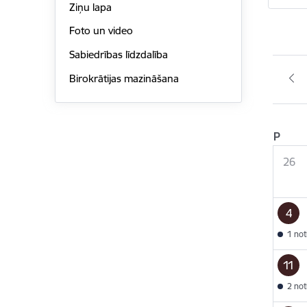
Ziņu lapa
Foto un video
Sabiedrības līdzdalība
Birokrātijas mazināšana
P
26
4
1 no
11
2 no