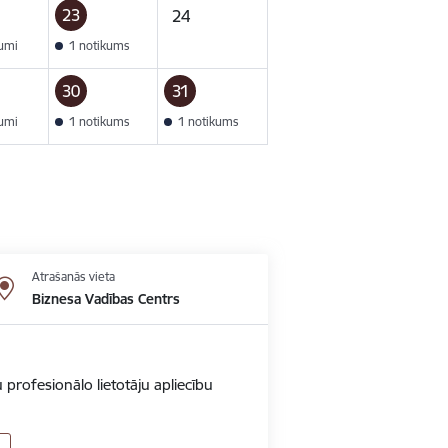
23
24
kumi
1 notikums
30
31
kumi
1 notikums
1 notikums
Atrašanās vieta
Biznesa Vadības Centrs
 profesionālo lietotāju apliecību