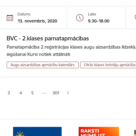
Datums
Laiks
13. novembris, 2020
9.30–18.00
BVC - 2.klases pamatapmācības
Pamatapmācība 2.reģistrācijas klases augu aizsardzības līdzekļu
iegūšanai Kursi notiek attālināti
Augu aizsardzības apmācību kalendārs
Otrās klases lietotāju apmācība
ana
…
3
4
5
301
jā lapa
pa
Lapa
Lapa
Lapa