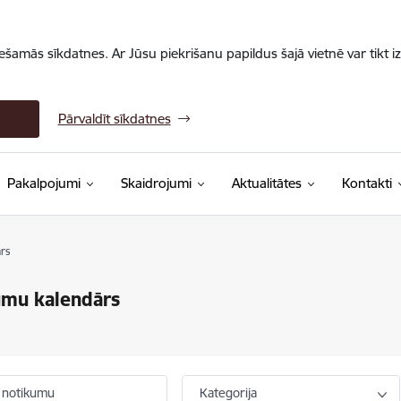
iešamās sīkdatnes. Ar Jūsu piekrišanu papildus šajā vietnē var tikt i
Pārvaldīt sīkdatnes
Pakalpojumi
Skaidrojumi
Aktualitātes
Kontakti
rs
umu kalendārs
 notikumu
Kategorija