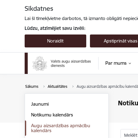
Pāriet uz lapas saturu
Sīkdatnes
Lai šī tīmekļvietne darbotos, tā izmanto obligāti nepiec
Lūdzu, atzīmējiet savu izvēli:
Noraidīt
Apstiprināt visas
Par mums
Sākums
Aktualitātes
Augu aizsardzības apmācību kalendā
Notik
Jaunumi
Notikumu kalendārs
Augu aizsardzības apmācību
kalendārs
Meklēt