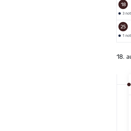
18
3 no
25
1 no
18. a