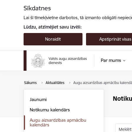
Pāriet uz lapas saturu
Sīkdatnes
Lai šī tīmekļvietne darbotos, tā izmanto obligāti nepiec
Lūdzu, atzīmējiet savu izvēli:
Noraidīt
Apstiprināt visas
Par mums
Sākums
Aktualitātes
Augu aizsardzības apmācību kalendā
Notik
Jaunumi
Notikumu kalendārs
Augu aizsardzības apmācību
kalendārs
Meklēt