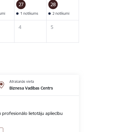
27
28
kumi
1 notikums
2 notikumi
4
5
Atrašanās vieta
Biznesa Vadības Centrs
 profesionālo lietotāju apliecību