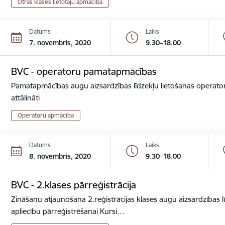
Otrās klases lietotāju apmācība
Datums
Laiks
7. novembris, 2020
9.30–18.00
BVC - operatoru pamatapmācības
Pamatapmācības augu aizsardzības līdzekļu lietošanas operator
attālināti
Operatoru apmācība
Datums
Laiks
8. novembris, 2020
9.30–18.00
BVC - 2.klases pārreģistrācija
Zināšanu atjaunošana 2.reģistrācijas klases augu aizsardzības lī
apliecību pārreģistrēšanai Kursi…