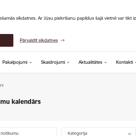
iešamās sīkdatnes. Ar Jūsu piekrišanu papildus šajā vietnē var tikt i
Pārvaldīt sīkdatnes
Pakalpojumi
Skaidrojumi
Aktualitātes
Kontakti
rs
umu kalendārs
 notikumu
Kategorija