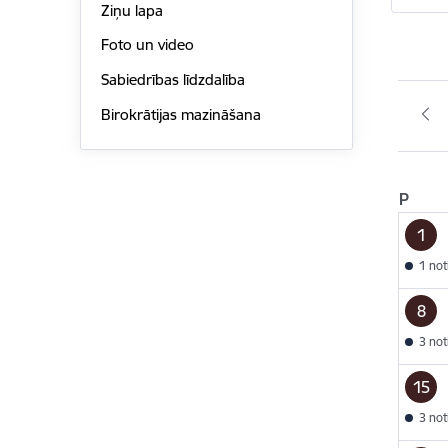
Ziņu lapa
Foto un video
Sabiedrības līdzdalība
Birokrātijas mazināšana
P
1
1 no
8
3 no
15
3 no