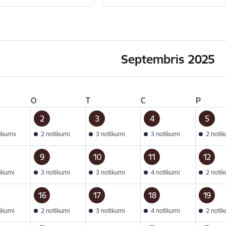
Septembris 2025
O
T
C
P
2
3
4
5
tikums
2 notikumi
3 notikumi
3 notikumi
2 noti
9
10
11
12
tikumi
3 notikumi
3 notikumi
4 notikumi
2 noti
16
17
18
19
tikumi
2 notikumi
3 notikumi
4 notikumi
2 noti