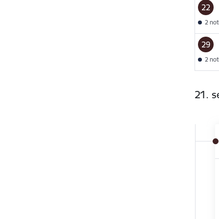
22
2 no
29
2 no
21. 