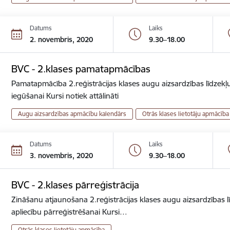
Datums
Laiks
2. novembris, 2020
9.30–18.00
BVC - 2.klases pamatapmācības
Pamatapmācība 2.reģistrācijas klases augu aizsardzības līdzekļu
iegūšanai Kursi notiek attālināti
Augu aizsardzības apmācību kalendārs
Otrās klases lietotāju apmācība
Datums
Laiks
3. novembris, 2020
9.30–18.00
BVC - 2.klases pārreģistrācija
Zināšanu atjaunošana 2.reģistrācijas klases augu aizsardzības lī
apliecību pārreģistrēšanai Kursi…
Otrās klases lietotāju apmācība