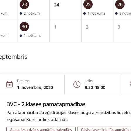
23
25
26
24
tikumi
2 notikumi
1 notikums
3 noti
30
1
2
3
tikumi
1 notikums
septembris
Datums
Laiks
1. novembris, 2020
9.30–18.00
BVC - 2.klases pamatapmācības
Pamatapmācība 2.reģistrācijas klases augu aizsardzības līdzekļu
iegūšanai Kursi notiek attālināti
Augu aizsardzības apmācību kalendārs
Otrās klases lietotāju apmācība