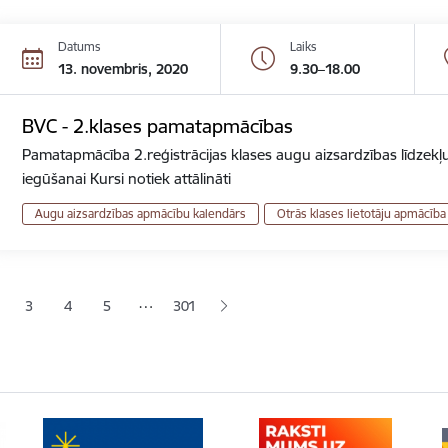
Datums
Laiks
13. novembris, 2020
9.30–18.00
BVC - 2.klases pamatapmācības
Pamatapmācība 2.reģistrācijas klases augu aizsardzības līdzekļu
iegūšanai Kursi notiek attālināti
Augu aizsardzības apmācību kalendārs
Otrās klases lietotāju apmācība
ana
…
3
4
5
301
jā lapa
pa
Lapa
Lapa
Lapa