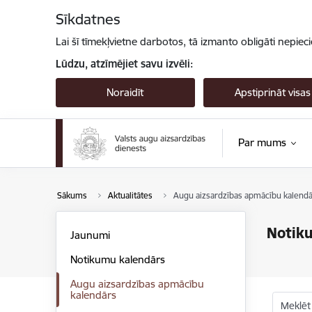
Pāriet uz lapas saturu
Sīkdatnes
Lai šī tīmekļvietne darbotos, tā izmanto obligāti nepiec
Lūdzu, atzīmējiet savu izvēli:
Noraidīt
Apstiprināt visas
Par mums
Sākums
Aktualitātes
Augu aizsardzības apmācību kalendā
Notik
Jaunumi
Notikumu kalendārs
Augu aizsardzības apmācību
kalendārs
Meklēt