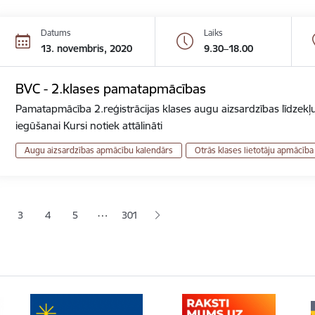
Datums
Laiks
13. novembris, 2020
9.30–18.00
BVC - 2.klases pamatapmācības
Pamatapmācība 2.reģistrācijas klases augu aizsardzības līdzekļu
iegūšanai Kursi notiek attālināti
Augu aizsardzības apmācību kalendārs
Otrās klases lietotāju apmācība
ana
…
3
4
5
301
jā lapa
pa
Lapa
Lapa
Lapa