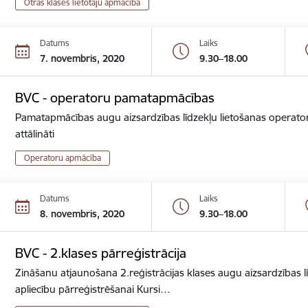
Otrās klases lietotāju apmācība
Datums
Laiks
7. novembris, 2020
9.30–18.00
BVC - operatoru pamatapmācības
Pamatapmācības augu aizsardzības līdzekļu lietošanas operator
attālināti
Operatoru apmācība
Datums
Laiks
8. novembris, 2020
9.30–18.00
BVC - 2.klases pārreģistrācija
Zināšanu atjaunošana 2.reģistrācijas klases augu aizsardzības lī
apliecību pārreģistrēšanai Kursi…