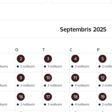
Septembris 2025
O
T
C
P
2
3
4
5
tikums
2 notikumi
3 notikumi
3 notikumi
2 noti
9
10
11
12
tikumi
3 notikumi
3 notikumi
4 notikumi
2 noti
16
17
18
19
tikumi
2 notikumi
3 notikumi
4 notikumi
2 noti