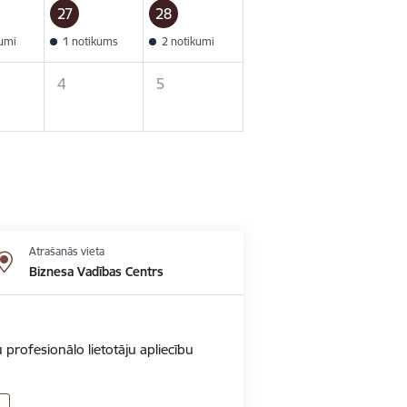
27
28
kumi
1 notikums
2 notikumi
4
5
Atrašanās vieta
Biznesa Vadības Centrs
 profesionālo lietotāju apliecību