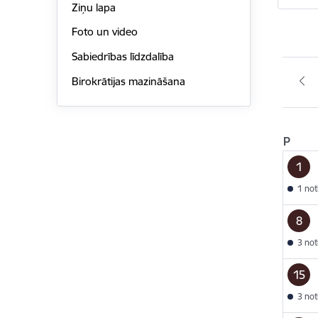
Ziņu lapa
Foto un video
Sabiedrības līdzdalība
Birokrātijas mazināšana
P
1
1 no
8
3 no
15
3 no