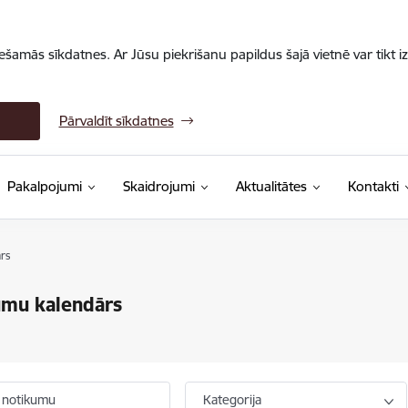
iešamās sīkdatnes. Ar Jūsu piekrišanu papildus šajā vietnē var tikt i
Pārvaldīt sīkdatnes
Pakalpojumi
Skaidrojumi
Aktualitātes
Kontakti
rs
umu kalendārs
 notikumu
Kategorija