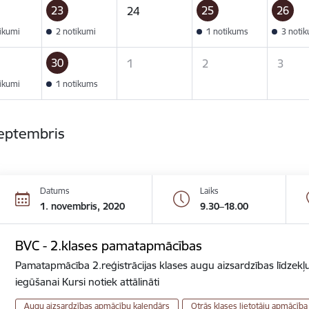
23
25
26
24
tikumi
2 notikumi
1 notikums
3 noti
30
1
2
3
tikumi
1 notikums
septembris
Datums
Laiks
1. novembris, 2020
9.30–18.00
BVC - 2.klases pamatapmācības
Pamatapmācība 2.reģistrācijas klases augu aizsardzības līdzekļu
iegūšanai Kursi notiek attālināti
Augu aizsardzības apmācību kalendārs
Otrās klases lietotāju apmācība