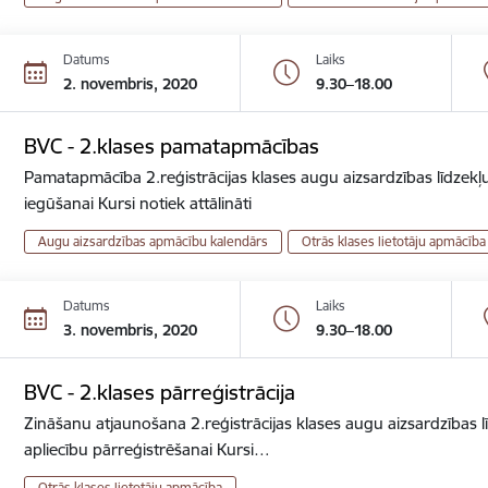
Datums
Laiks
2. novembris, 2020
9.30–18.00
BVC - 2.klases pamatapmācības
Pamatapmācība 2.reģistrācijas klases augu aizsardzības līdzekļu
iegūšanai Kursi notiek attālināti
Augu aizsardzības apmācību kalendārs
Otrās klases lietotāju apmācība
Datums
Laiks
3. novembris, 2020
9.30–18.00
BVC - 2.klases pārreģistrācija
Zināšanu atjaunošana 2.reģistrācijas klases augu aizsardzības lī
apliecību pārreģistrēšanai Kursi…
Otrās klases lietotāju apmācība