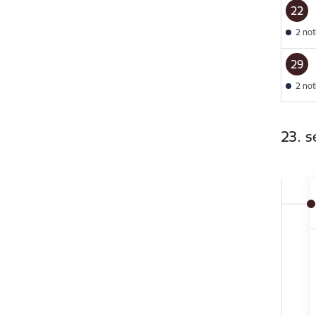
22
2 no
29
2 no
23. 