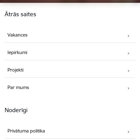
Kājene
Ātrās saites
Vakances
Iepirkumi
Projekti
Par mums
Noderīgi
Privātuma politika