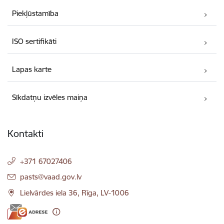
Piekļūstamība
ISO sertifikāti
Lapas karte
Sīkdatņu izvēles maiņa
Kontakti
+371 67027406
E-pasts:
pasts@vaad.gov.lv
Lielvārdes iela 36, Rīga, LV-1006