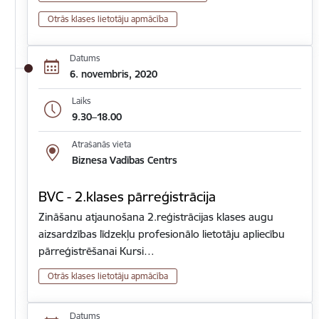
Otrās klases lietotāju apmācība
Datums
6. novembris, 2020
Laiks
9.30–18.00
Atrašanās vieta
Biznesa Vadības Centrs
BVC - 2.klases pārreģistrācija
Zināšanu atjaunošana 2.reģistrācijas klases augu
aizsardzības līdzekļu profesionālo lietotāju apliecību
pārreģistrēšanai Kursi…
Otrās klases lietotāju apmācība
Datums