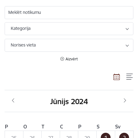
Meklēt notikumu
Kategorija
Norises vieta
Aizvērt
Jūnijs 2024
P
O
T
C
P
S
Sv
1
2
25
26
27
28
29