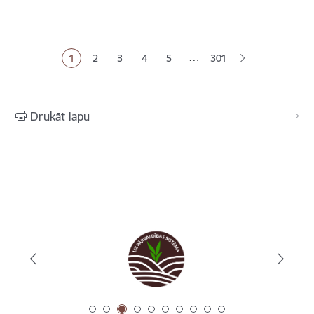
Lapošana
…
1
2
3
4
5
301
Pašreizējā lapa
Lapa
Lapa
Lapa
Lapa
Drukāt lapu