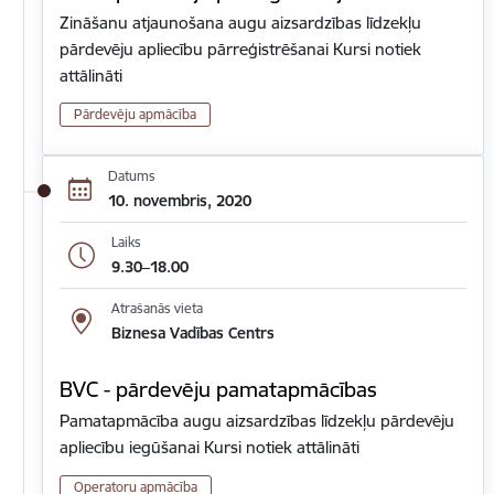
Zināšanu atjaunošana augu aizsardzības līdzekļu
pārdevēju apliecību pārreģistrēšanai Kursi notiek
attālināti
Pārdevēju apmācība
Datums
10. novembris, 2020
Laiks
9.30–18.00
Atrašanās vieta
Biznesa Vadības Centrs
BVC - pārdevēju pamatapmācības
Pamatapmācība augu aizsardzības līdzekļu pārdevēju
apliecību iegūšanai Kursi notiek attālināti
Operatoru apmācība